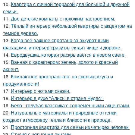
10.
Квартира с личной террасой для большой и дружной
семьи.
11.
Две детские комнаты с похожим настроением.
12.
Тёплый интерьер небольшой квартиры с акцентом на
тёмное дерево.
13.
Когда всё важное спрятано за аккуратными
фасадами, интерьер сразу выглядит чище и дороже.
14.
Евродвушка, которая раскрывается в новом свете.
15.
Ванная с характером: зелень, золото и красный
акцент.
16.
Компактное пространство, но сколько вкуса и
продуманности!
17.
Интерьер с нотами сказки.
18.
Интерьер в духе "Алисы в стране Чудес".
19.
Бело - голубая классика с современными акцентами.
20.
Натуральные материалы и природные оттенки
создают атмосферу тепла и близости к природе.
21.
Просторная квартира для семьи из четырёх человек.
22.
Студия с четырьмя окнами.