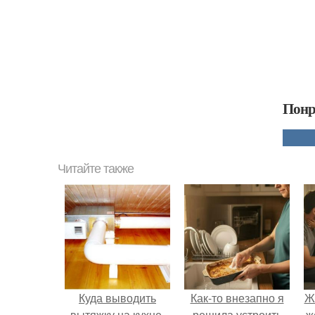
Понр
Читайте также
Куда выводить
Как-то внезапно я
Ж
вытяжку на кухне.
решила устроить
ж