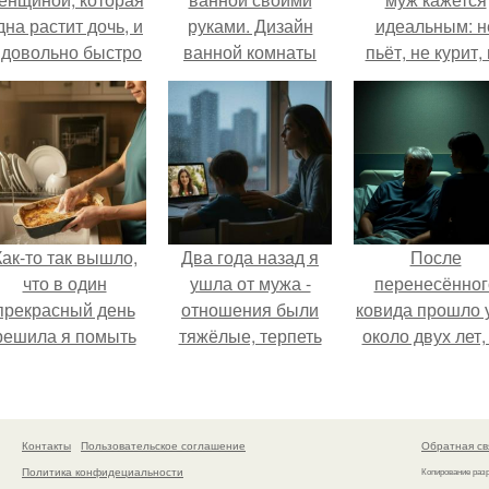
дна растит дочь, и
руками. Дизайн
идеальным: н
 довольно быстро
ванной комнаты
пьёт, не курит,
привязался к ним
дешево и красиво
даёт поводов 
обеим.
своими руками
ревности, с
ребёнком
справляется
отлично, да 
готовит лучш
многих.
Как-то так вышло,
Два года назад я
После
что в один
ушла от мужа -
перенесённог
прекрасный день
отношения были
ковида прошло 
решила я помыть
тяжёлые, терпеть
около двух лет,
посуду вручную,
дальше просто не
тот период до 
ставив технику в
могла.
пор вспоминае
покое.
очень чётко.
Контакты
Пользовательское соглашение
Обратная св
Политика конфидециальности
Копирование раз