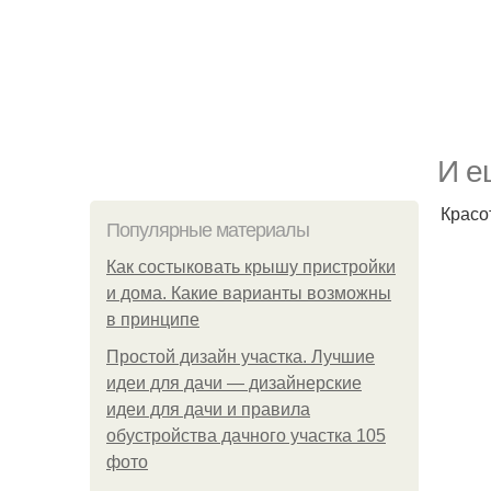
И е
Красо
Популярные материалы
Как состыковать крышу пристройки
и дома. Какие варианты возможны
в принципе
Простой дизайн участка. Лучшие
идеи для дачи — дизайнерские
идеи для дачи и правила
обустройства дачного участка 105
фото