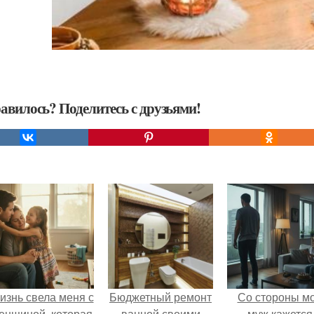
авилось? Поделитесь с друзьями!
изнь свела меня с
Бюджетный ремонт
Со стороны м
енщиной, которая
ванной своими
муж кажется