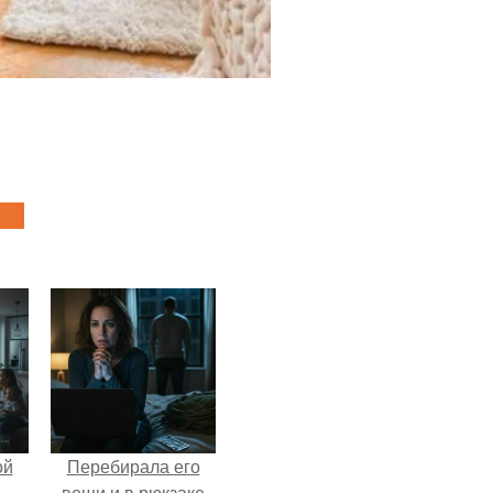
ой
Перебирала его
вещи и в рюкзаке