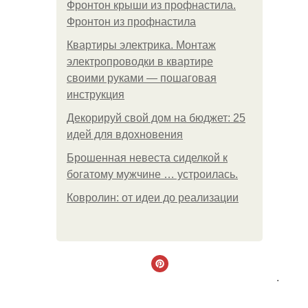
Фронтон крыши из профнастила.
Фронтон из профнастила
Квартиры электрика. Монтаж
электропроводки в квартире
своими руками — пошаговая
инструкция
Декорируй свой дом на бюджет: 25
идей для вдохновения
Брошенная невеста сиделкой к
богатому мужчине … устроилась.
Ковролин: от идеи до реализации
.