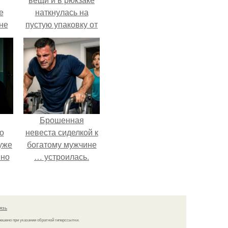
е
наткнулась на
 не
пустую упаковку от
для
каких-то таблеток.
и
е
Брошенная
о
невеста сиделкой к
уже
богатому мужчине
 но
… устроилась.
сих
тся
язь
решено при указании обратной гиперссылки.