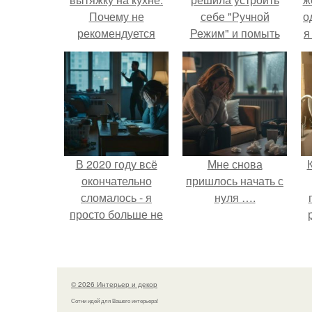
Почему не
себе "Ручной
о
рекомендуется
Режим" и помыть
я
выводить вытяжку
посуду без помощи
в вентиляцию
техники.
В 2020 году всё
Мне снова
окончательно
пришлось начать с
сломалось - я
нуля ….
просто больше не
тянула всё одна.
о
© 2026 Интерьер и декор
Сотни идей для Вашего интерьера!