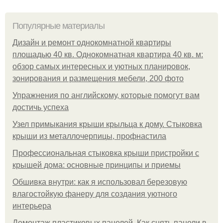
Популярные материалы
Дизайн и ремонт однокомнатной квартиры
площадью 40 кв. Однокомнатная квартира 40 кв. м:
обзор самых интересных и уютных планировок,
зонирования и размещения мебели, 200 фото
Упражнения по английскому, которые помогут вам
достичь успеха
Узел примыкания крыши крыльца к дому. Стыковка
крыши из металлочерпицы, профнастила
Профессиональная стыковка крыши пристройки с
крышей дома: основные принципы и приемы
Обшивка внутри: как я использовал березовую
влагостойкую фанеру для создания уютного
интерьера
Демонтаж пластиковых панелей. Как снять панели в