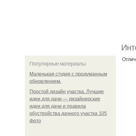
Инт
Отлич
Популярные материалы
Маленькая студия с продуманным
обновлением.
Простой дизайн участка. Лучшие
идеи для дачи — дизайнерские
идеи для дачи и правила
обустройства дачного участка 105
фото