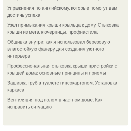
Упражнения по английскому, которые помогут вам
достичь успеха
Узел примыкания крыши крыльца к дому. Стыковка
крыши из металлочерпицы, профнастила
Обшивка внутри: как я использовал березовую
влагостойкую фанеру для создания уютного
интерьера
Профессиональная стыковка крыши пристройки с
крышей дома: основные принципы и приемы
Зашивка труб в туалете гипсокартоном. Установка
каркаса
Вентиляция под полом в частном доме. Как
исправить ситуацию