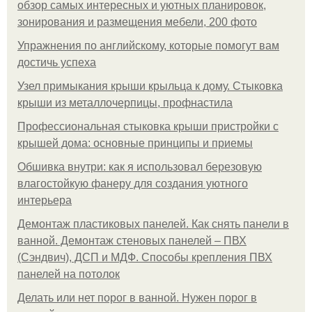
обзор самых интересных и уютных планировок,
зонирования и размещения мебели, 200 фото
Упражнения по английскому, которые помогут вам
достичь успеха
Узел примыкания крыши крыльца к дому. Стыковка
крыши из металлочерпицы, профнастила
Профессиональная стыковка крыши пристройки с
крышей дома: основные принципы и приемы
Обшивка внутри: как я использовал березовую
влагостойкую фанеру для создания уютного
интерьера
Демонтаж пластиковых панелей. Как снять панели в
ванной. Демонтаж стеновых панелей – ПВХ
(Сэндвич), ДСП и МДФ. Способы крепления ПВХ
панелей на потолок
Делать или нет порог в ванной. Нужен порог в