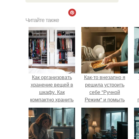
Читайте также
Как организовать
Как-то внезапно я
хранение вещей в
решила устроить
шкафу. Как
себе "Ручной
компактно хранить
Режим" и помыть
одежду в шкафу
посуду без помощи
техники.