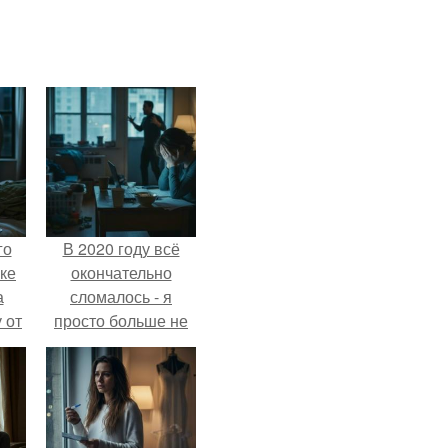
го
В 2020 году всё
ке
окончательно
а
сломалось - я
 от
просто больше не
ок.
тянула всё одна.