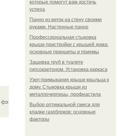
которые помогут вам достичь
успеха
Панно из веток на стену своими
руками. Настенные панно
Профессиональная стыковка
крыши пристройки с крышей дома:
основные принципы и приемы
Зашивка труб в туалете
гипсокартоном. Установка каркаса
Узел примыкания крыши крыльца к
дому. Стыковка крыши из
металлочерпицы, профнастила
⇦
Выбор оптимальной смеси для
кладки газоблоков: основные
факторы