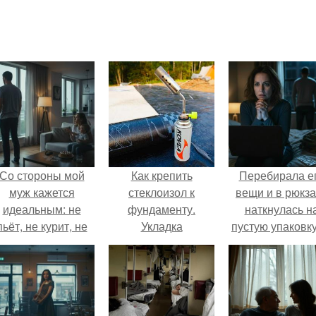
Со стороны мой
Как крепить
Перебирала е
муж кажется
стеклоизол к
вещи и в рюкза
идеальным: не
фундаменту.
наткнулась н
пьёт, не курит, не
Укладка
пустую упаковку
даёт поводов для
стеклоизола
каких-то таблет
ревности, с
ребёнком
справляется
отлично, да и