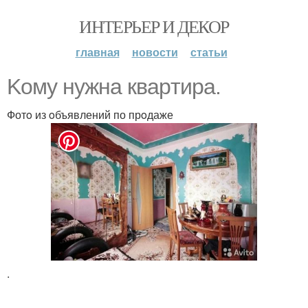
ИНТЕРЬЕР И ДЕКОР
главная
новости
статьи
Koму нyжна кваpтира.
Фотo из oбъявлений по прoдаже
.