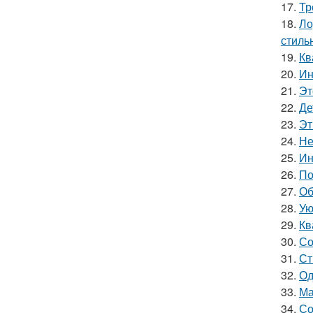
17.
Тр
18.
Ло
стиль
19.
Кв
20.
Ин
21.
Эт
22.
Де
23.
Эт
24.
Не
25.
Ин
26.
По
27.
Об
28.
Ую
29.
Кв
30.
Со
31.
Ст
32.
Од
33.
Ма
34.
Со