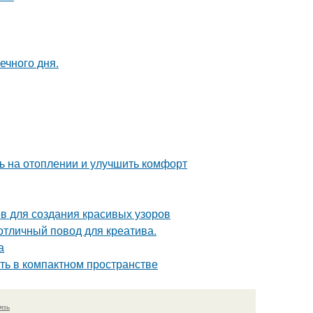
ечного дня.
ь на отоплении и улучшить комфорт
ов для создания красивых узоров
 отличный повод для креатива.
а
сть в компактном пространстве
язь