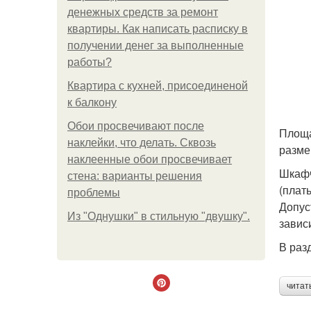
денежных средств за ремонт
квартиры. Как написать расписку в
получении денег за выполненные
работы?
Квартира с кухней, присоединеной
к балкону
Обои просвечивают после
Площа
наклейки, что делать. Сквозь
разме
наклеенные обои просвечивает
Шкафч
стена: варианты решения
(плат
проблемы
Допус
Из "Однушки" в стильную "двушку".
завис
В раз
читат