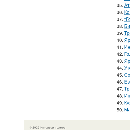
35.
Ат
36.
Ко
37.
"Г
38.
Би
39.
Тр
40.
Яр
41.
Ин
42.
Го
43.
Яр
44.
Ут
45.
Со
46.
Ев
47.
Тр
48.
Ин
49.
Ку
50.
Ма
© 2026 Интерьер и декор