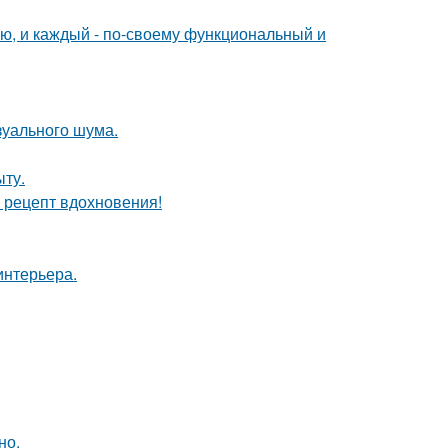
ю, и каждый - по-своему функциональный и
изуального шума.
ыту.
й рецепт вдохновения!
интерьера.
но.