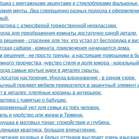
ёшка с винтажными акцентами и стеклоблоками фальконье.
джия мечты. Два совершенно разных подхода к оформлени
ный.
артира с атмосферой торжественной неоклассики.
огда для преображения комнаты достаточно одной детали.
о решение - спасение для тех, кто устал от беспорядка и в
тская сафари - комната: приключения начинаются дома.
и решения - не просто тренды, а настоящие помощники в б
много творчества, чувство стиля и доля юмора - идеальны
огда самые крутые идеи в деталях скрыты.
лосатое настроение. Иногда вдохновение - в одном узоре.
ычный предмет мебели превратился в акцентный элемент 
т в деталях: плетёные корзины в интерьере.
артира с памятью о бабушке.
временный уют для семьи из трёх человек.
иль и удобство для жизни в Тюмени.
нушка в матовых тонах: спокойствие и глубина.
ленькая квартира, большое впечатление.
четание розовых и белых оттенков выглядит очень изыскан