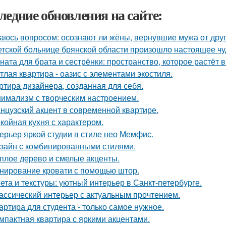
ледние обновления на сайте:
аюсь вопросом: осознают ли жёны, вернувшие мужа от друго
етской больнице брянской области произошло настоящее чу
ната для брата и сестрёнки: пространство, которое растёт в
тлая квартира - оазис с элементами экостиля.
ртира дизайнера, созданная для себя.
имализм с творческим настроением.
нцузский акцент в современной квартире.
койная кухня с характером.
ерьер яркой студии в стиле нео Мемфис.
зайн с комбинированными стилями.
плое дерево и смелые акценты.
нирование кровати с помощью штор.
ета и текстуры: уютный интерьер в Санкт-петербурге.
ассический интерьер с актуальным прочтением.
артира для студента - только самое нужное.
мпактная квартира с яркими акцентами.