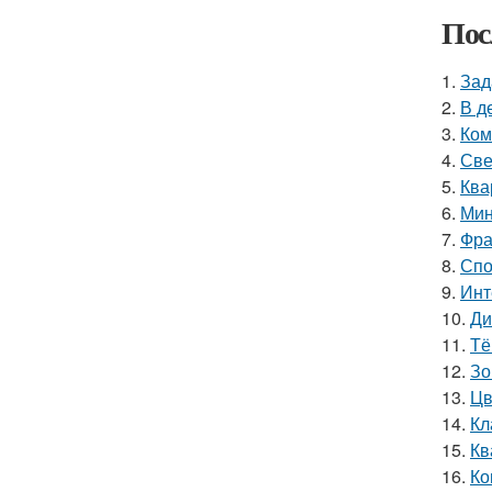
Пос
1.
Зад
2.
В д
3.
Ком
4.
Све
5.
Ква
6.
Мин
7.
Фра
8.
Спо
9.
Инт
10.
Ди
11.
Тё
12.
Зо
13.
Цв
14.
Кл
15.
Кв
16.
Ко