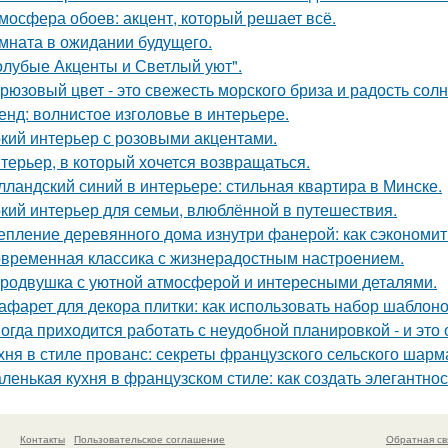
мосфера обоев: акцент, который решает всё.
мната в ожидании будущего.
олубые Акценты и Светлый уют".
рюзовый цвет - это свежесть морского бриза и радость солн
енд: волнистое изголовье в интерьере.
кий интерьер с розовыми акцентами.
терьер, в который хочется возвращаться.
лландский синий в интерьере: стильная квартира в Минске.
кий интерьер для семьи, влюблённой в путешествия.
епление деревянного дома изнутри фанерой: как сэкономит
временная классика с жизнерадостным настроением.
родвушка с уютной атмосферой и интересными деталями.
афарет для декора плитки: как использовать набор шаблон
огда приходится работать с неудобной планировкой - и это
хня в стиле прованс: секреты французского сельского шарм
ленькая кухня в французском стиле: как создать элегантно
Контакты
Пользовательское соглашение
Обратная св