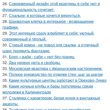
26.
Современный дизайн этой квартиры в себе уют и
функциональность сочетает.
27.
Спальни, в которые хочется вернуться.
28.
Шахматная клетка в интерьере - возвращение
графики.
29.
Этот интерьер сразу влюбляет в себя: уютный,
современный и тёплый.
30.
Старый комод - не повод для свалки, а отличный
шанс проявить фантазию.
31.
Бохо + ваби - саби = уют без границ.
32.
Два уровня уюта и свободы.
33.
Московская квартира с французским настроением.
34.
Полное руководство по отделке стен: шаг за шагом
35.
Какие культурные центры работают в Орехово-Зуево
36.
Какие ночные клубы и бары популярны среди
молодежи в Калининграде
37.
Сталинка с характером: белая кухня и винтажные
акценты.
38.
Трафарет для стен и плитки: как преобразить