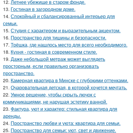
12.
Летнее убежище в старом фонде.
13.
Гостиная в загородном доме.
14.
Спокойный и сбалансированный интерьер для
семьи.
15.
Студия с характером и выразительным акцентом.
16.
Пространство для тишины и безопасности.
17.
Трёшка, где нашлось место для всего необходимого.
18.
Кухня - гостиная в современном стиле.
19.
Даже небольшой метраж может выглядеть
просторным, если правильно организовать
пространство.
20.
Камерная квартира в Минске с глубокими оттенками.
21.
Очаровательная детская, в которой хочется мечтать.
22.
Умное решение, чтобы скрыть лючок с
коммуникациями, не нарушая эстетику ванной.
23.
Фактура, уют и характер: стильная квартира для
аренды.
24.
Пространство любви и уюта: квартира для семьи.
25.
Пространство для семьи: уют, свет и движение.