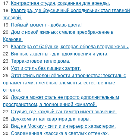
17.
Контрастная студия, созданная для аренды.
18.
Квартира, где брусничный холодильник стал главной
звездой.
19.
Поймай момент - добавь цвета!
20.
Дом с новой жизнью: смелое преображение в
Кракове.
21.
Квартира от бабушки, которая обрела вторую жизнь.
22.
Винные акценты - для вдохновения и уюта.
23.
Терракотовое тепло дома.
24.
Уют и стиль без лишних затрат.
25.
Этот стиль полон лёгкости и творчества: текстиль с
орнаментами, плетёные элементы, естественные
оттенки.
26.
Лоджия может стать не просто дополнительным
пространством, а полноценной комнатой.
27.
Студия, где каждый сантиметр имеет значение.
28.
Двухкомнатная квартира для пары.
29.
Вид на Москву - сити и интерьер с характером.
30.
Современная классика в светлых оттенках.