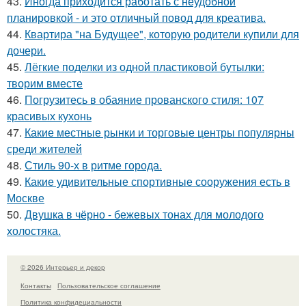
43.
Иногда приходится работать с неудобной
планировкой - и это отличный повод для креатива.
44.
Квартира "на Будущее", которую родители купили для
дочери.
45.
Лёгкие поделки из одной пластиковой бутылки:
творим вместе
46.
Погрузитесь в обаяние прованского стиля: 107
красивых кухонь
47.
Какие местные рынки и торговые центры популярны
среди жителей
48.
Стиль 90-х в ритме города.
49.
Какие удивительные спортивные сооружения есть в
Москве
50.
Двушка в чёрно - бежевых тонах для молодого
холостяка.
© 2026 Интерьер и декор
Контакты
Пользовательское соглашение
Политика конфидециальности