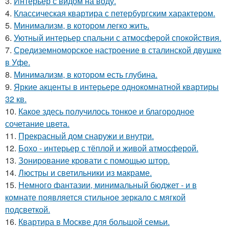
3.
Интерьер с видом на воду.
4.
Классическая квартира с петербургским характером.
5.
Минимализм, в котором легко жить.
6.
Уютный интерьер спальни с атмосферой спокойствия.
7.
Средиземноморское настроение в сталинской двушке
в Уфе.
8.
Минимализм, в котором есть глубина.
9.
Яркие акценты в интерьере однокомнатной квартиры
32 кв.
10.
Какое здесь получилось тонкое и благородное
сочетание цвета.
11.
Прекрасный дом снаружи и внутри.
12.
Бохо - интерьер с тёплой и живой атмосферой.
13.
Зонирование кровати с помощью штор.
14.
Люстры и светильники из макраме.
15.
Немного фантазии, минимальный бюджет - и в
комнате появляется стильное зеркало с мягкой
подсветкой.
16.
Квартира в Москве для большой семьи.