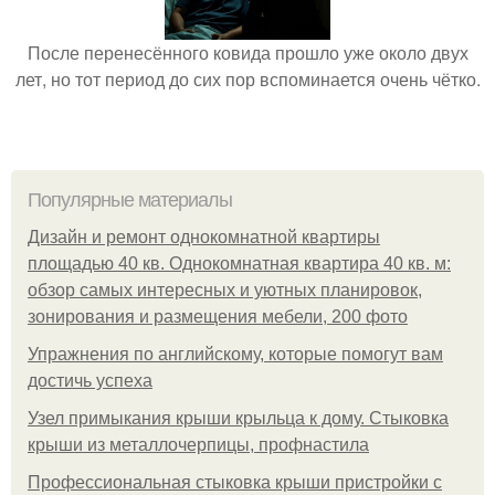
После перенесённого ковида прошло уже около двух
лет, но тот период до сих пор вспоминается очень чётко.
Популярные материалы
Дизайн и ремонт однокомнатной квартиры
площадью 40 кв. Однокомнатная квартира 40 кв. м:
обзор самых интересных и уютных планировок,
зонирования и размещения мебели, 200 фото
Упражнения по английскому, которые помогут вам
достичь успеха
Узел примыкания крыши крыльца к дому. Стыковка
крыши из металлочерпицы, профнастила
Профессиональная стыковка крыши пристройки с