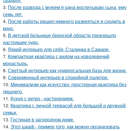
свадьбу.
3.
После развода с мужем я одна воспитываю сына, ему
семь лет.
4.
После работы решил немного развеяться и сходить в
кино.
5.
В детской больнице брянской области произошло
настоящее чудо.
6.
Яркий интерьер для себя: Сталинка в Самаре.
7.
Компактная квартира с видом на новодевичий
монастырь.
8.
Светлый интерьер как универсальная база для жизни.
9.
Современный интерьер в спокойной палитре.
10.
Минимализм как искусство: просторная квартира без
лишнего.
11.
Кухня с ретро - настроением.
12.
Квартира с личной террасой для большой и дружной
семьи.
13.
Гостиная в загородном доме.
14.
Этот шкаф - пример того, как можно организовать