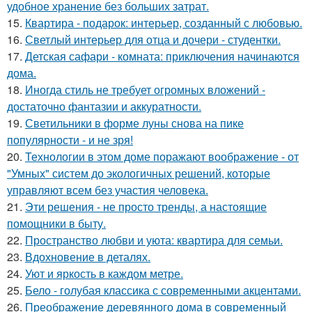
удобное хранение без больших затрат.
15.
Квартира - подарок: интерьер, созданный с любовью.
16.
Светлый интерьер для отца и дочери - студентки.
17.
Детская сафари - комната: приключения начинаются
дома.
18.
Иногда стиль не требует огромных вложений -
достаточно фантазии и аккуратности.
19.
Светильники в форме луны снова на пике
популярности - и не зря!
20.
Технологии в этом доме поражают воображение - от
"Умных" систем до экологичных решений, которые
управляют всем без участия человека.
21.
Эти решения - не просто тренды, а настоящие
помощники в быту.
22.
Пространство любви и уюта: квартира для семьи.
23.
Вдохновение в деталях.
24.
Уют и яркость в каждом метре.
25.
Бело - голубая классика с современными акцентами.
26.
Преображение деревянного дома в современный