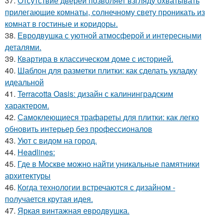
37.
Отсутствие дверей позволяет взгляду охватывать
прилегающие комнаты, солнечному свету проникать из
комнат в гостиные и коридоры.
38.
Евродвушка с уютной атмосферой и интересными
деталями.
39.
Квартира в классическом доме с историей.
40.
Шаблон для разметки плитки: как сделать укладку
идеальной
41.
Terracotta Oasis: дизайн с калининградским
характером.
42.
Самоклеющиеся трафареты для плитки: как легко
обновить интерьер без профессионалов
43.
Уют с видом на город.
44.
Headlines:
45.
Где в Москве можно найти уникальные памятники
архитектуры
46.
Когда технологии встречаются с дизайном -
получается крутая идея.
47.
Яркая винтажная евродвушка.