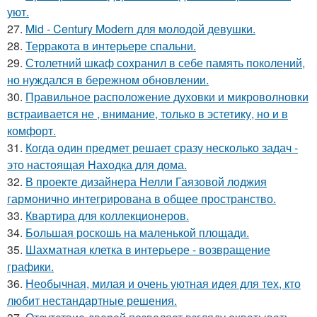
уют.
27.
Mid - Century Modern для молодой девушки.
28.
Терракота в интерьере спальни.
29.
Столетний шкаф сохранил в себе память поколений,
но нуждался в бережном обновлении.
30.
Правильное расположение духовки и микроволновки
встраивается не , внимание, только в эстетику, но и в
комфорт.
31.
Когда один предмет решает сразу несколько задач -
это настоящая Находка для дома.
32.
В проекте дизайнера Нелли Гаязовой лоджия
гармонично интегрирована в общее пространство.
33.
Квартира для коллекционеров.
34.
Большая роскошь на маленькой площади.
35.
Шахматная клетка в интерьере - возвращение
графики.
36.
Необычная, милая и очень уютная идея для тех, кто
любит нестандартные решения.