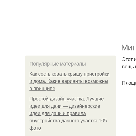
Мин
Этот 
Популярные материалы
вещь 
Как состыковать крышу пристройки
и дома. Какие варианты возможны
Площа
в принципе
Простой дизайн участка. Лучшие
идеи для дачи — дизайнерские
идеи для дачи и правила
обустройства дачного участка 105
фото