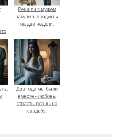
у
Решили с мужем
закупить продукты
на две недели.
ато
й
рую
й
ужа
Два года мы были
м
вместе - любовь,
страсть, планы на
свадьбу.