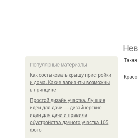
Нев
Такая
Популярные материалы
Как состыковать крышу пристройки
Красо
и дома. Какие варианты возможны
в принципе
Простой дизайн участка. Лучшие
идеи для дачи — дизайнерские
идеи для дачи и правила
обустройства дачного участка 105
фото