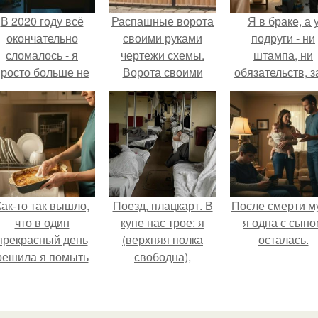
В 2020 году всё
Распашные ворота
Я в браке, а 
окончательно
своими руками
подруги - ни
сломалось - я
чертежи схемы.
штампа, ни
просто больше не
Ворота своими
обязательств, з
тянула всё одна.
руками – 120 фото,
ключи от ново
чертежей и эскизов
квартиры, кото
не сложных
ей подарил
современных и
обеспеченны
классических
мужчина.
вариантов ворот
Как-то так вышло,
Поезд, плацкарт. В
После смерти м
что в один
купе нас трое: я
я одна с сыно
прекрасный день
(верхняя полка
осталась.
решила я помыть
свободна),
посуду вручную,
напротив -
ставив технику в
женщина лет
покое.
сорока с дочкой