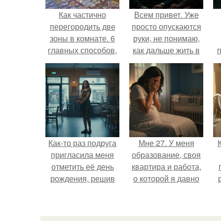
Как частично
Всем привет. Уже
перегородить две
просто опускаются
зоны в комнате. 6
руки, не понимаю,
главных способов,
как дальше жить в
как правильно
этой ситуации.
разделить комнату
на 2 зоны
Как-то раз подруга
Мне 27. У меня
пригласила меня
образование, своя
отметить её день
квартира и работа,
рождения, решив
о которой я давно
собрать гостей в
мечтала.
небольшом кафе.
о