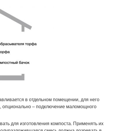
навливается в отдельном помещении, для него
ти, опционально – подключение маломощного
ать для изготовления компоста. Применять их
– полуразложившаяся смесь должна дозревать в