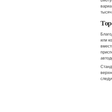
вариа
тысяч
Тор
Благо
или к
вмест
присп
автод
Станд
верхн
следу