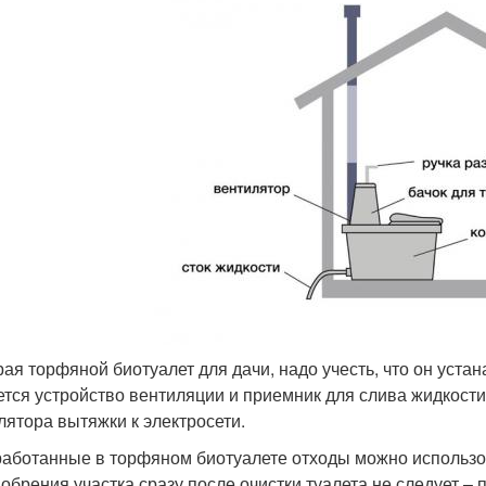
ая торфяной биотуалет для дачи, надо учесть, что он уста
ется устройство вентиляции и приемник для слива жидкос
лятора вытяжки к электросети.
аботанные в торфяном биотуалете отходы можно использов
добрения участка сразу после очистки туалета не следует 