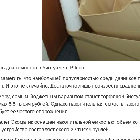
ть для компоста в биотуалете Piteco
 заметить, что наибольшей популярностью среди дачников
н. И это не случайно. Достаточно лишь произвести сравнени
меру, самым бюджетным вариантом станет торфяной биотуале
лах 5,5 тысяч рублей. Однако накопительная емкость такого 
бует ее частого опорожнения.
алет Экоматик оснащен накопительной емкостью, объем кот
о устройства составляет около 22 тысяч рублей.
алеты Биолан выпускаются в различных модификациях, чт