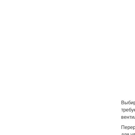
Выбир
требу
венти
Перер
для у