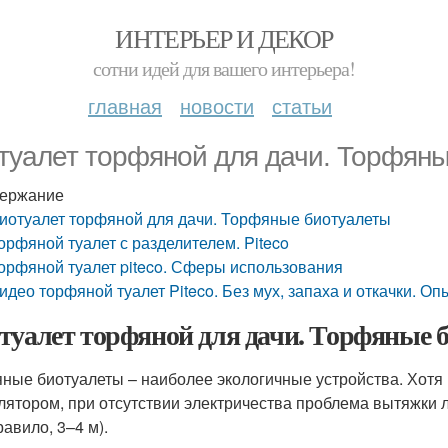
ИНТЕРЬЕР И ДЕКОР
сотни идей для вашего интерьера!
главная
новости
статьи
туалет торфяной для дачи. Торфян
ержание
иотуалет торфяной для дачи. Торфяные биотуалеты
орфяной туалет с разделителем. Piteco
орфяной туалет piteco. Сферы использования
идео торфяной туалет Piteco. Без мух, запаха и откачки. О
туалет торфяной для дачи. Торфяные 
ные биотуалеты – наиболее экологичные устройства. Хот
лятором, при отсутствии электричества проблема вытяжки 
равило, 3–4 м).