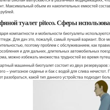
нт. Максимальный объем их накопительных емкостей составл
 рублей.
фяной туалет piteco. Сферы использов
даря компактности и мобильности биотуалеты используются
оттедж. Для дач это, пожалуй, самый лучший вариант. Все 
ительностью, поэтому проблем с обслуживанием, как прави
особления и для дальних, длительных автомобильных поезд
ома, можно избежать множества трудностей во время путе
артный машинный биотуалет состоит из двух резервуаров: н
его – унитазное сиденье и бак с водой для слива нечистот.
ет разобраться, какой тип данного устройства подходит бол