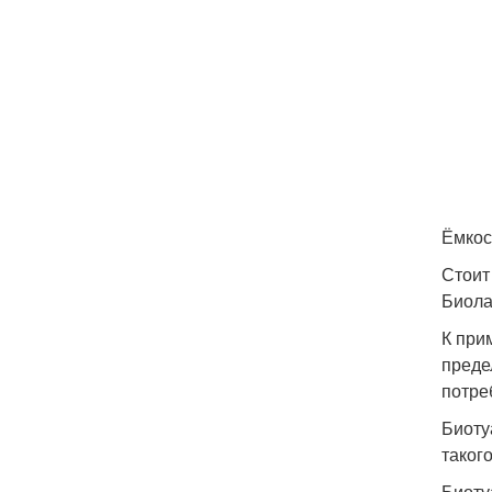
Ёмкос
Стоит
Биола
К при
преде
потре
Биоту
таког
Биоту