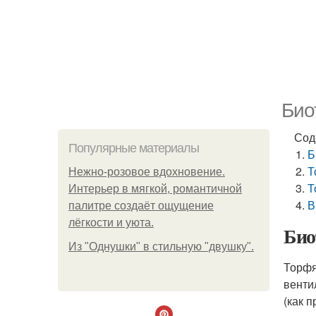
Био
Сод
Популярные материалы
Б
Т
Нежно-розовое вдохновение.
Т
Интерьер в мягкой, романтичной
В
палитре создаёт ощущение
лёгкости и уюта.
Био
Из "Однушки" в стильную "двушку".
Торфя
венти
(как п