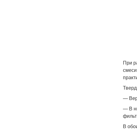
При р
смеси
практ
Тверд
— Вер
— В н
фильт
В обо