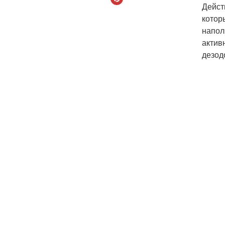
Дейст
котор
напол
актив
дезод