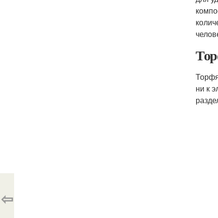
компо
колич
челов
Тор
Торфя
ни к 
разде
⇦