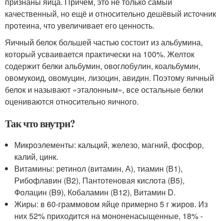
признаны яйца. Причём, это не только самый
качественный, но ещё и относительно дешёвый источник
протеина, что увеличивает его ценность.
Яичный белок большей частью состоит из альбумина,
который усваивается практически на 100%. Желток
содержит белки альбумин, овоглобулин, коальбумин,
овомукоид, овомуцин, лизоцин, авидин. Поэтому яичный
белок и называют «эталонным», все остальные белки
оцениваются относительно яичного.
Так что внутри?
Микроэлементы: кальций, железо, магний, фосфор,
калий, цинк.
Витамины: ретинол (витамин, А), тиамин (В1),
Рибофлавин (B2), Пантотеновая кислота (B5),
Фолацин (B9), Кобаламин (B12), Витамин D.
Жиры: в 60-граммовом яйце примерно 5 г жиров. Из
них 52% приходится на мононенасыщенные, 18% -