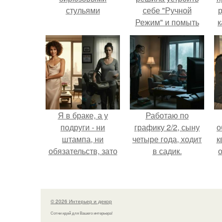
стульями
себе "Ручной
р
Режим" и помыть
к
посуду без помощи
техники.
Я в браке, а у
Работаю по
подруги - ни
графику 2/2, сыну
о
штампа, ни
четыре года, ходит
к
обязательств, зато
в садик.
о
ключи от новой
квартиры, которую
ей подарил
обеспеченный
© 2026 Интерьер и декор
мужчина.
Сотни идей для Вашего интерьера!