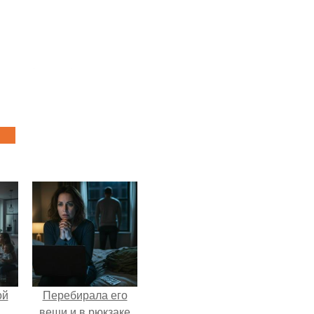
ой
Перебирала его
вещи и в рюкзаке