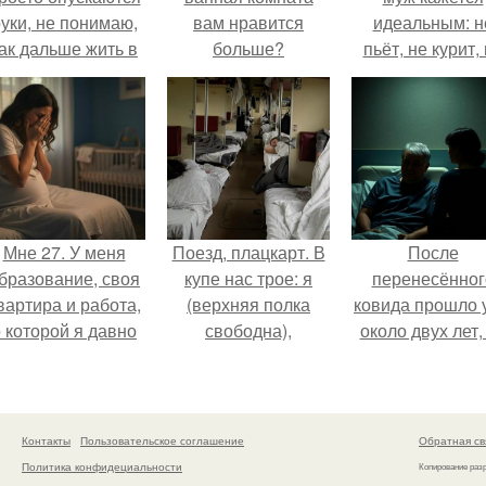
уки, не понимаю,
вам нравится
идеальным: н
ак дальше жить в
больше?
пьёт, не курит,
этой ситуации.
даёт поводов 
ревности, с
ребёнком
справляется
отлично, да 
готовит лучш
многих.
Мне 27. У меня
Поезд, плацкарт. В
После
бразование, своя
купе нас трое: я
перенесённог
вартира и работа,
(верхняя полка
ковида прошло 
 которой я давно
свободна),
около двух лет,
мечтала.
напротив -
тот период до 
женщина лет
пор вспоминае
сорока с дочкой
очень чётко.
примерно десяти.
Контакты
Пользовательское соглашение
Обратная св
Политика конфидециальности
Копирование раз