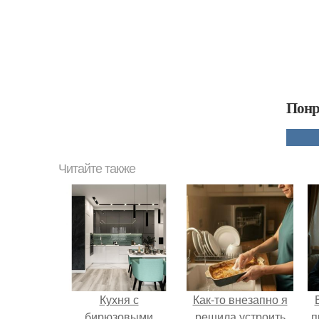
Понр
Читайте также
Кухня с
Как-то внезапно я
бирюзовыми
решила устроить
п