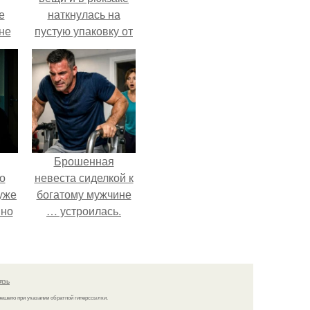
е
наткнулась на
 не
пустую упаковку от
для
каких-то таблеток.
и
е
Брошенная
о
невеста сиделкой к
уже
богатому мужчине
 но
… устроилась.
сих
тся
язь
решено при указании обратной гиперссылки.