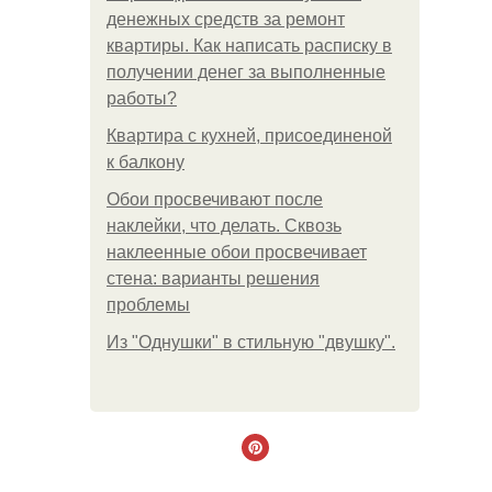
денежных средств за ремонт
квартиры. Как написать расписку в
получении денег за выполненные
работы?
Квартира с кухней, присоединеной
к балкону
Обои просвечивают после
наклейки, что делать. Сквозь
наклеенные обои просвечивает
стена: варианты решения
проблемы
Из "Однушки" в стильную "двушку".