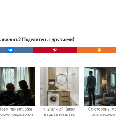
авилось? Поделитесь с друзьями!
Всем привет. Уже
1, 2 или 3? Какая
Со стороны м
росто опускаются
ванная комната
муж кажется