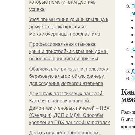
которые помогут вам достичь
П
успеха
о
Узел примыкания крыши крыльца к
дому. Стыковка крыши из
металлочерпицы, профнастила
Профессиональная стыковка
К
крыши пристройки с крышей дома:
основные принципы и приемы
Обшивка внутри: как я использовал
Д
березовую влагостойкую фанеру
В
для создания уютного интерьера
Как
Демонтаж пластиковых панелей.
меж
Как снять панели в ванной.
Демонтаж стеновых панелей – ПВХ
Раскр
(Сэндвич), ДСП и МДФ. Способы
Бываю
крепления ПВХ панелей на потолок
крепл
Делать или нет порог в ванной.