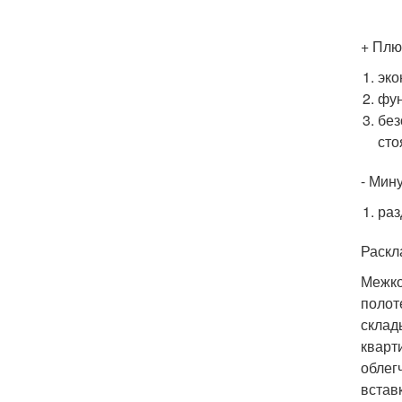
+ Плю
эко
фун
без
сто
- Мин
раз
Раскл
Межко
полот
склад
кварт
облег
встав