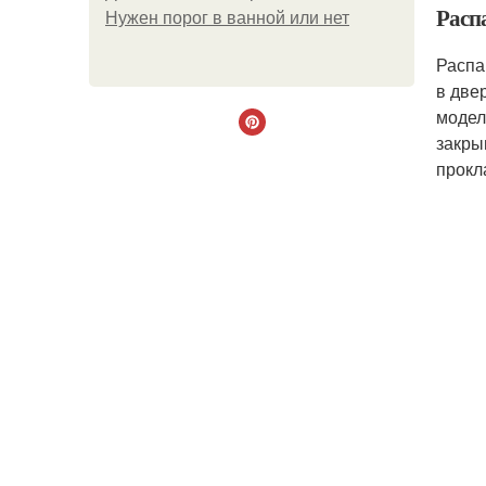
Расп
Нужен порог в ванной или нет
Распа
в две
модел
закры
прокл