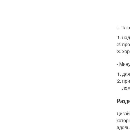
+ Плю
над
про
хор
- Мин
для
при
лом
Разд
Дизай
котор
вдоль