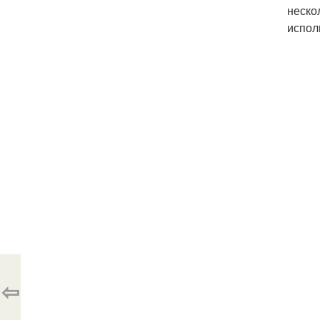
неско
испол
⇦