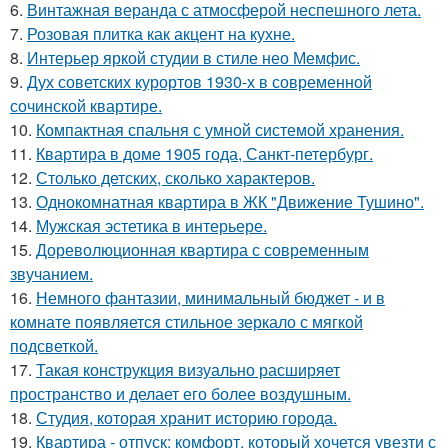
6.
Винтажная веранда с атмосферой неспешного лета.
7.
Розовая плитка как акцент на кухне.
8.
Интерьер яркой студии в стиле нео Мемфис.
9.
Дух советских курортов 1930-х в современной
сочинской квартире.
10.
Компактная спальня с умной системой хранения.
11.
Квартира в доме 1905 года, Санкт-петербург.
12.
Столько детских, сколько характеров.
13.
Однокомнатная квартира в ЖК "Движение Тушино".
14.
Мужская эстетика в интерьере.
15.
Дореволюционная квартира с современным
звучанием.
16.
Немного фантазии, минимальный бюджет - и в
комнате появляется стильное зеркало с мягкой
подсветкой.
17.
Такая конструкция визуально расширяет
пространство и делает его более воздушным.
18.
Студия, которая хранит историю города.
19.
Квартира - отпуск: комфорт, который хочется увезти с