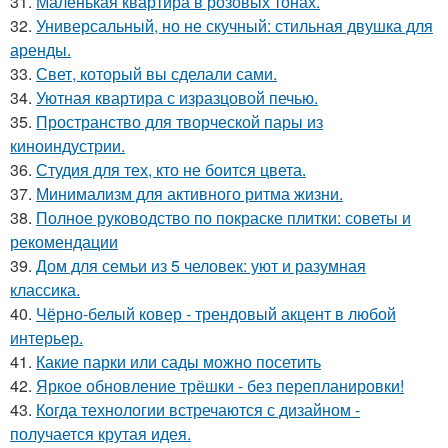
31.
Маленькая квартира в розовых тонах.
32.
Универсальный, но не скучный: стильная двушка для
аренды.
33.
Свет, который вы сделали сами.
34.
Уютная квартира с изразцовой печью.
35.
Пространство для творческой пары из
киноиндустрии.
36.
Студия для тех, кто не боится цвета.
37.
Минимализм для активного ритма жизни.
38.
Полное руководство по покраске плитки: советы и
рекомендации
39.
Дом для семьи из 5 человек: уют и разумная
классика.
40.
Чёрно-белый ковер - трендовый акцент в любой
интерьер.
41.
Какие парки или сады можно посетить
42.
Яркое обновление трёшки - без перепланировки!
43.
Когда технологии встречаются с дизайном -
получается крутая идея.