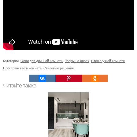
Категории:
Обои для длинной комнаты
,
Узоры на обоях
,
Стен в узкой комнате
,
Пространство в комнате
,
Стилевые решения
Читайте также