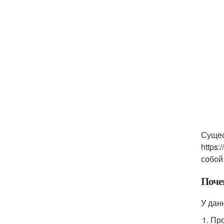
Сущес
https:
собой
Поче
У дан
Про