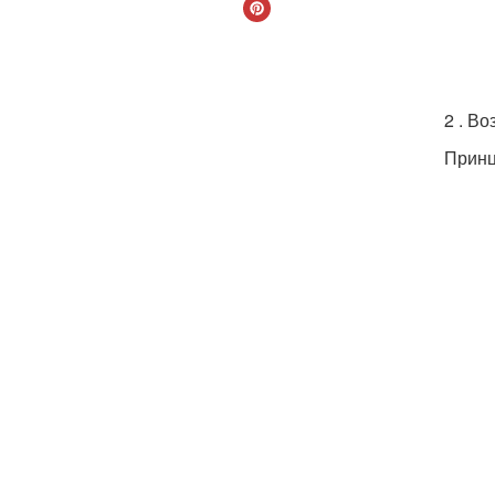
2 . В
Принц