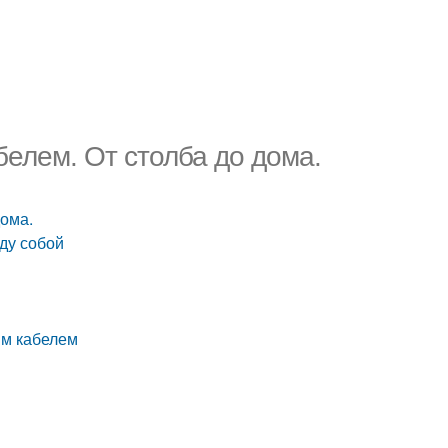
елем. От столба до дома.
дома.
ду собой
ым кабелем