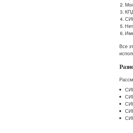
Мон
КПД
СИП
Нет
Име
Все э
испол
Разн
Рассм
СИП
СИП
СИП
СИП
СИП