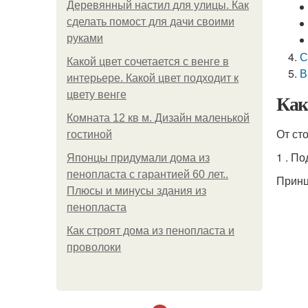
Деревянный настил для улицы. Как
сделать помост для дачи своими
руками
С
Какой цвет сочетается с венге в
В
интерьере. Какой цвет подходит к
цвету венге
Как
Комната 12 кв м. Дизайн маленькой
От ст
гостиной
1 . П
Японцы придумали дома из
пенопласта с гарантией 60 лет..
Принц
Плюсы и минусы здания из
пенопласта
Как строят дома из пенопласта и
проволоки