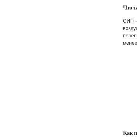
Что 
СИП -
возду
переп
менее
Как 