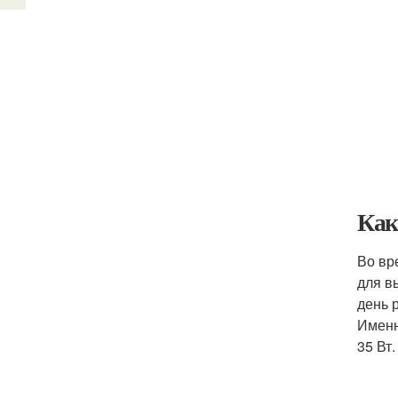
Как
Во вр
для в
день 
Именн
35 Вт.