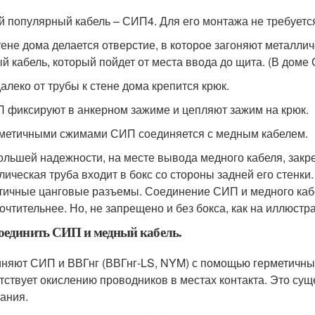
 популярный кабель – СИП4. Для его монтажа не требуется
стене дома делается отверстие, в которое загоняют металлич
й кабель, который пойдет от места ввода до щита. (В дом
далеко от трубы к стене дома крепится крюк.
П фиксируют в анкерном зажиме и цепляют зажим на крюк.
рметичными сжимами СИП соединяется с медным кабелем.
ольшей надежности, на месте вывода медного кабеля, закре
лическая труба входит в бокс со стороны задней его стенки.
тичные цанговые разъемы. Соединение СИП и медного кабе
очтительнее. Но, не запрещено и без бокса, как на иллюстр
оединить СИП и медный кабель.
няют СИП и ВВГнг (ВВГнг-LS, NYM) с помощью герметичных
тствует окислению проводников в местах контакта. Это сущ
ания.