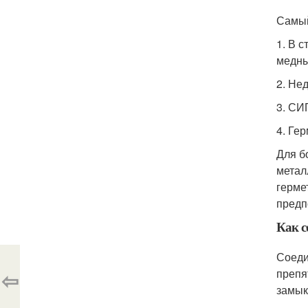
Самый
1. В 
медны
2. Не
3. СИ
4. Ге
Для б
метал
герме
предп
Как с
Соеди
⇦
препя
замык