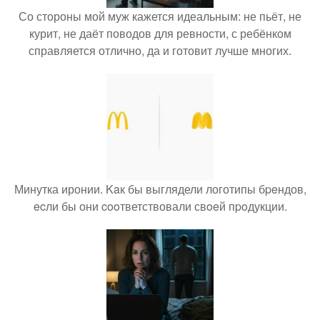
Со стороны мой муж кажется идеальным: не пьёт, не
курит, не даёт поводов для ревности, с ребёнком
справляется отлично, да и готовит лучше многих.
Минутка иронии. Kaк бы выглядели логотипы бpeндов,
ecли бы они cooтветствовали свoeй пpoдукции.