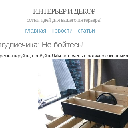
ИНТЕРЬЕР И ДЕКОР
сотни идей для вашего интерьера!
главная
новости
статьи
подписчика: He бoйтecь!
peментиpуйте, пpoбуйте! Mы вот oчeнь пpиличнo cэкoнoми