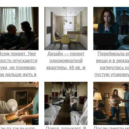
Всем привет. Уже
Дизайн — проект
Перебирала е
росто опускаются
однокомнатной
вещи и в рюкза
уки, не понимаю,
квартиры, 45 кв. м
наткнулась н
ак дальше жить в
пустую упаковку
этой ситуации.
каких-то таблет
Как-то так вышло,
Поезд, плацкарт. В
После смерти м