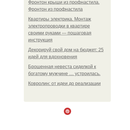
Фронтон крыши из профнастила.
Фронтон из профнастила
Квартиры электрика. Монтаж
электропроводки в квартире
своими руками — пошаговая
инструкция
Декорируй свой дом на бюджет: 25
идей для вдохновения
Брошенная невеста сиделкой к
богатому мужчине … устроилась.
Ковролин: от идеи до реализации