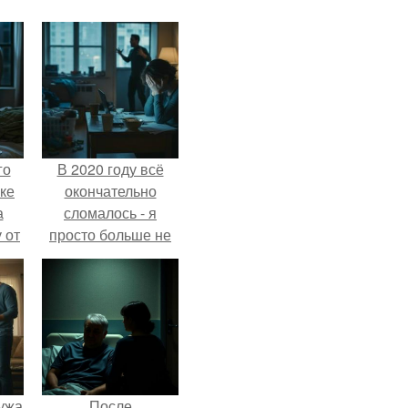
го
В 2020 году всё
ке
окончательно
а
сломалось - я
 от
просто больше не
ок.
тянула всё одна.
ужа
После