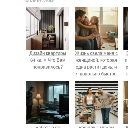
Читайте также
Дизайн квартиры
Жизнь свела меня с
64 кв. м Что Вам
женщиной, которая
п
понравилось?
одна растит дочь, и
р
я довольно быстро
к
привязался к ним
обеим.
Работаю по
Решили с мужем