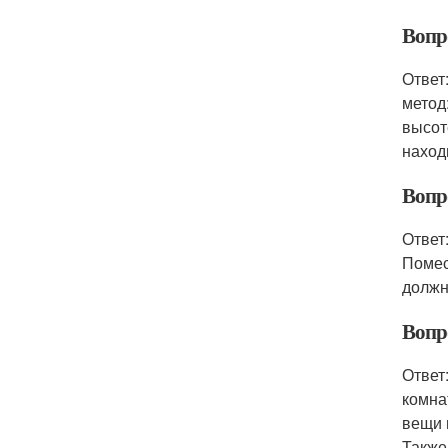
Вопр
Ответ
метод
высот
наход
Вопр
Ответ
Помес
должн
Вопр
Ответ
комна
вещи 
Также