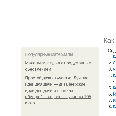
Как
Сод
Популярные материалы
К
С
Маленькая студия с продуманным
Ч
обновлением.
К
Простой дизайн участка. Лучшие
идеи для дачи — дизайнерские
К
идеи для дачи и правила
К
обустройства дачного участка 105
К
фото
К