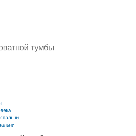
оватной тумбы
ы
овека
 спальни
пальни