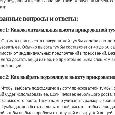
сту неудобной в использовании. Такая корпусная мебель с
ати.
занные вопросы и ответы:
ос 1: Какова оптимальная высота прикроватной т
: Оптимальная высота прикроватной тумбы должна соответс
ьзовать ее. Обычно высота тумбы составляет от 40 до 50 са
имости от индивидуальных предпочтений и требований. Важ
 легко достать вещи из нее, но при этом не была слишком в
зкой вещей.
ос 2: Как выбрать подходящую высоту прикроватн
: Чтобы выбрать подходящую высоту прикроватной тумбы, с
ый будет использовать ее. Если человек небольшого роста,
ека высокого роста. Также важно учитывать размеры кроват
. Тумба должна быть на достаточной высоте, чтобы легко до
ой, чтобы не было проблем с погрузкой и выгрузкой вещей.