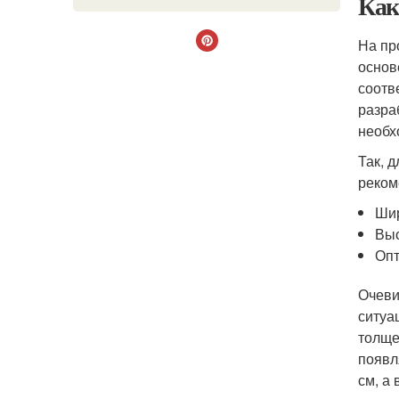
Как
На пр
основ
соотв
разра
необх
Так, 
реком
Шир
Выс
Опт
Очеви
ситуа
толще
появл
см, а