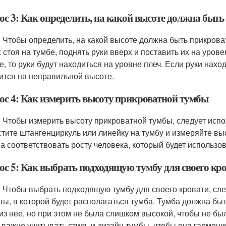
ос 3: Как определить, на какой высоте должна быт
: Чтобы определить, на какой высоте должна быть прикров
: стоя на тумбе, поднять руки вверх и поставить их на уров
е, то руки будут находиться на уровне плеч. Если руки нахо
ится на неправильной высоте.
ос 4: Как измерить высоту прикроватной тумбы
: Чтобы измерить высоту прикроватной тумбы, следует испо
тите штангенциркуль или линейку на тумбу и измеряйте вы
а соответствовать росту человека, который будет использов
ос 5: Как выбрать подходящую тумбу для своего кр
: Чтобы выбрать подходящую тумбу для своего кровати, сл
ты, в которой будет располагаться тумба. Тумба должна быт
из нее, но при этом не была слишком высокой, чтобы не бы
 важно учитывать стиль и дизайн тумбы, чтобы она гармони