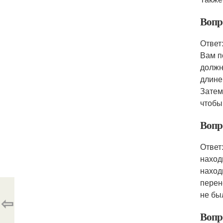
Вопр
Ответ
Вам п
должн
длине
Затем
чтобы
Вопр
Ответ
наход
наход
перен
не бы
⇦
Вопр