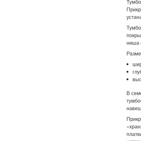
Тумбо
Прикр
устан
Тумбо
покры
ниша 
Разме
шир
глу
выс
В сем
тумбо
навеш
Прикр
«хран
платк