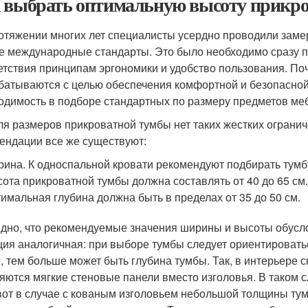
 выбрать оптимальную высоту прикр
отяжении многих лет специалисты усердно проводили заме
е международные стандарты. Это было необходимо сразу п
етствия принципам эргономики и удобство пользования. По
батываются с целью обеспечения комфортной и безопасной 
одимость в подборе стандартных по размеру предметов ме
для размеров прикроватной тумбы нет таких жестких огранич
ендации все же существуют:
ина. К односпальной кровати рекомендуют подбирать тумбу
ота прикроватной тумбы должна составлять от 40 до 65 см
имальная глубина должна быть в пределах от 35 до 50 см.
дно, что рекомендуемые значения ширины и высоты обусл
ция аналогичная: при выборе тумбы следует ориентировать
, тем больше может быть глубина тумбы. Так, в интерьере 
яются мягкие стеновые панели вместо изголовья. В таком 
 вот в случае с кованым изголовьем небольшой толщины тум