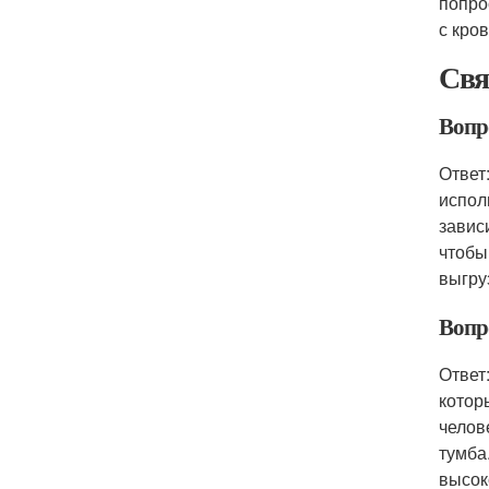
попро
с кров
Свя
Вопр
Ответ
испол
завис
чтобы
выгру
Вопр
Ответ
котор
челов
тумба
высок