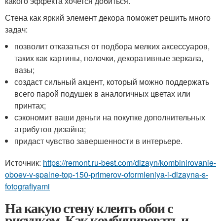
какого эффекта хочется добиться.
Стена как яркий элемент декора поможет решить много
задач:
позволит отказаться от подбора мелких аксессуаров,
таких как картины, полочки, декоративные зеркала,
вазы;
создаст сильный акцент, который можно поддержать
всего парой подушек в аналогичных цветах или
принтах;
сэкономит ваши деньги на покупке дополнительных
атрибутов дизайна;
придаст чувство завершенности в интерьере.
Источник:
https://remont.ru-best.com/dizayn/kombinirovanie-
oboev-v-spalne-top-150-primerov-oformleniya-i-dizayna-s-
fotografiyami
На какую стену клеить обои с
рисунком. Как комбинировать и