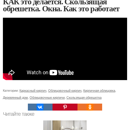
КАК это делается. Скользящая
обрешетка. Окна. Как это работает
Категории:
Каркасный кирпич
,
Облицовочный кирпич
,
Кирпичная облицовка
,
Деревянный дом
,
Облицовочные кирпичи
,
Скользящая обрешетка
Читайте также