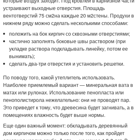
которые воздух заходит. Под кровлей в карнизной части
устраивают выходные отверстия. Площадь
вентотверстий 75 см
2
на каждые 20 м
2
стены. Продухи в
нижнем ряду можно сделать несколькими способами:
положить на бок кирпич со сквозными отверстиями;
частично заполнять боковые швы раствором (при
укладке раствора подкладывать линейку, потом ее
вынимать);
сделать два-три отверстия и установить решетки.
По поводу того, какой утеплитель использовать.
Наиболее приемлемый вариант — минеральная вата в
матах или рулонах. Использование пенопласта или
пенополистирола нежелательно: они не проводят пар.
Это приведет к тому, что древесина будет загнивать, а в
помещениях влажность будет выше нормы.
Еще один важный момент: обкладывать деревянный
дом кирпичом можно только после того, как пройдет