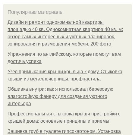
Популярные материалы
Дизайн и ремонт однокомнатной квартиры
площадью 40 кв. Однокомнатная квартира 40 кв. м:
обзор самых интересных и уютных планировок,
зонирования и размещения мебели, 200 фото
Упражнения по английскому, которые помогут вам
достичь успеха
Узел примыкания крыши крыльца к дому. Стыковка
крыши из металлочерпицы, профнастила
Обшивка внутри: как я использовал березовую
влагостойкую фанеру для создания уютного
интерьера
Профессиональная стыковка крыши пристройки с
крышей дома: основные принципы и приемы
Зашивка труб в туалете гипсокартоном. Установка