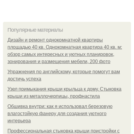
Популярные материалы
Дизайн и ремонт однокомнатной квартиры
площадью 40 кв. Однокомнатная квартира 40 кв. м:
обзор самых интересных и уютных планировок,
зонирования и размещения мебели, 200 фото
Упражнения по английскому, которые помогут вам
достичь успеха
Узел примыкания крыши крыльца к дому. Стыковка
крыши из металлочерпицы, профнастила
Обшивка внутри: как я использовал березовую
влагостойкую фанеру для создания уютного
интерьера
Профессиональная стыковка крыши пристройки с