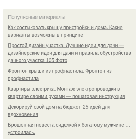
Популярные материалы
Как состыковать крышу пристройки и дома. Какие
варианты возможны в принципе
Простой дизайн участка. Лучшие идеи для дачи —
дизайнерские идеи для дачи и правила обустройства
дачного участка 105 фото
Фронтон крыши из профнастила. Фронтон из
профнастила
Квартиры электрика. Монтаж электропроводки в
квартире своими руками — пошаговая инструкция
Декорируй свой дом на бюджет: 25 идей для
вдохновения
Брошенная невеста сиделкой к богатому мужчине …
устроилась.