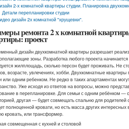
изайн 2-х комнатной квартиры студии. Планировка двухком
Детали перепланировки студии
идео дизайн 2х комнатной "хрущевки".
меры ремонта 2 х комнатной квартиры
ртиры: проект
менный дизайн двухкомнатной квартиры разрешает реализо
ополагающие зоны. Разработка любого проекта начинается 
дуется жилплощадь, сколько персон будет проживать. Не с
ов, возрасте, увлечениях, хобби. Двухкомнатные квартиры
и или одним ребенком. Не редко в таких апартаментах могу
ранство. Уже исходя из ответов на вопросы, можно предста
ование в перепланировке. Для семьи с одним ребёнком — о
торией, другая — будет совмещать спальню для родителей с
дет полноценной кровати, но есть масса других интересных
ую кровать, или трансформер.
ная совмещенная с кухней и столовой