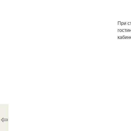
При с
гости
кабин
⇦