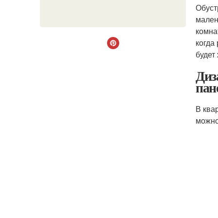
Обуст
мален
комна
когда
будет
Диз
пан
В ква
можно