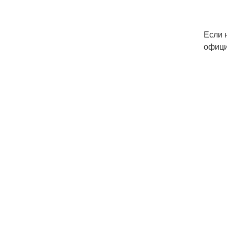
Если 
офици