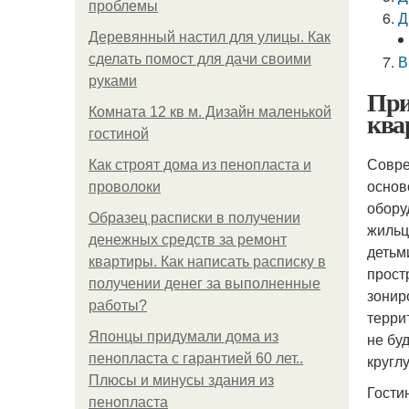
проблемы
Д
Деревянный настил для улицы. Как
сделать помост для дачи своими
В
руками
При
Комната 12 кв м. Дизайн маленькой
ква
гостиной
Совре
Как строят дома из пенопласта и
основ
проволоки
обору
Образец расписки в получении
жильц
денежных средств за ремонт
детьм
квартиры. Как написать расписку в
прост
получении денег за выполненные
зонир
работы?
терри
Японцы придумали дома из
не бу
пенопласта с гарантией 60 лет..
кругл
Плюсы и минусы здания из
Гости
пенопласта