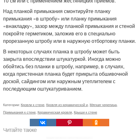
10 см или с применением жестяницких приемов.
Над планкой примыкания смонтируйте планку
примыкания «в штробу» или планку примыкания
«внакладку», зазор между планкой примыкания и стеной
покройте герметиком, заложив его в специально
прорезанную штробу или в наружную отбортовку планки.
В некоторых случаях планка в штробу может быть
закрыта впоследствии штукатуркой. Иногда можно
обойтись без планки в штробу, например, в случаях,
когда пристенная планка будет прикрыта обшивочной
доской, сайдингом или наружным утеплителем с
последующим оштукатуриванием.
Категории:
Кровли к стене
,
Кровля из керамической и
,
Мягкая черепица
,
Примыкания к стене
,
Керамическая кровля
,
Крыши к стене
Читайте также