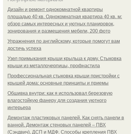
Дизайн и ремонт однокомнатной квартиры
площадью 40 кв. Однокомнатная квартира 40 кв. м:
обзор самых интересных и уютных планировок,
зонирования и размещения мебели, 200 фото
Упражнения по английскому, которые помогут вам
достичь успеха
Узел примыкания крыши крыльца к дому. Стыковка
крыши из металлочерпицы, профнастила
Профессиональная стыковка крыши пристройки с
крышей дома: основные принципы и приемы
Обшивка внутри: как я использовал березовую
влагостойкую фанеру для создания уютного
интерьера
Демонтаж пластиковых панелей. Как снять панели в
ванной. Демонтаж стеновых панелей – ПВХ
(Сэндвич), ДСП и МДФ. Способы крепления ПВХ