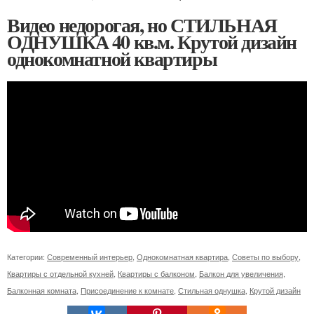
Видео недорогая, но СТИЛЬНАЯ
ОДНУШКА 40 кв.м. Крутой дизайн
однокомнатной квартиры
Категории:
Современный интерьер
,
Однокомнатная квартира
,
Советы по выбору
,
Квартиры с отдельной кухней
,
Квартиры с балконом
,
Балкон для увеличения
,
Балконная комната
,
Присоединение к комнате
,
Стильная однушка
,
Крутой дизайн