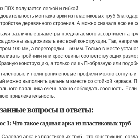
из ПВХ получается легкой и гибкой
довательность монтажа арки из пластиковых труб благодаря 
стройстве деревянного строения. А можно сначала всю ее со
ьзуя различные диаметры предлагаемого ассортимента труб
са должны выдерживать вес всей конструкции. Так, наприм
тром 100 мм, а перегородки – 50 мм. Только в месте устан
авливать тройники или крестовины соответствующих размеро
бразную конструкцию, а только лишь П-образную или подоб
тиленовые и полипропиленовые профили можно согнуть и п
ый можно выполнить цельным вместе со стойкой каркаса. 
ального паяльника очень важно соблюдать соосность. Если э
юю привлекательность.
занные вопросы и ответы:
с 1: Что такое садовая арка из пластиковых труб
: Садовая арка из пластиковых труб - это конструкция, созд