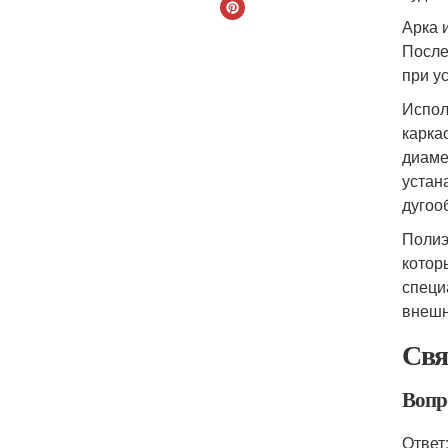
Арка 
После
при у
Испол
карка
диаме
устан
дугоо
Полиэ
котор
специ
внешн
Свя
Вопро
Ответ