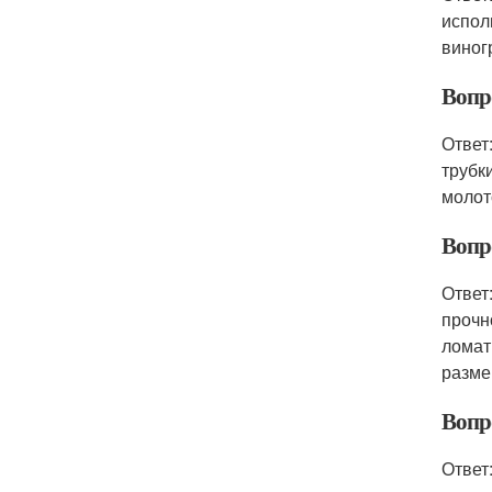
испол
виног
Вопр
Ответ
трубк
молото
Вопр
Ответ
прочн
ломат
разме
Вопро
Ответ