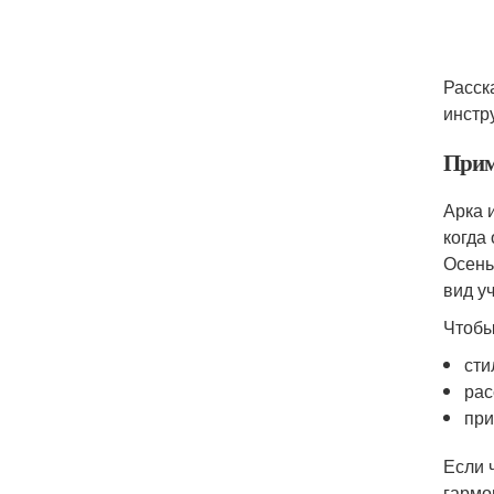
Расск
инстр
Прим
Арка 
когда
Осень
вид уч
Чтобы
сти
рас
при
Если 
гармо