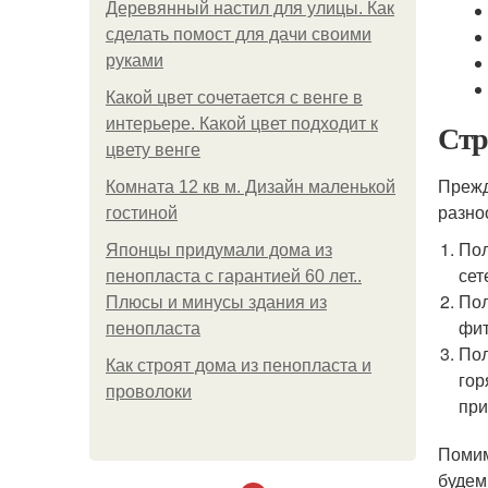
Деревянный настил для улицы. Как
сделать помост для дачи своими
руками
Какой цвет сочетается с венге в
интерьере. Какой цвет подходит к
Стр
цвету венге
Прежд
Комната 12 кв м. Дизайн маленькой
разно
гостиной
Пол
Японцы придумали дома из
сет
пенопласта с гарантией 60 лет..
Пол
Плюсы и минусы здания из
фит
пенопласта
Пол
Как строят дома из пенопласта и
гор
проволоки
при
Помим
будем