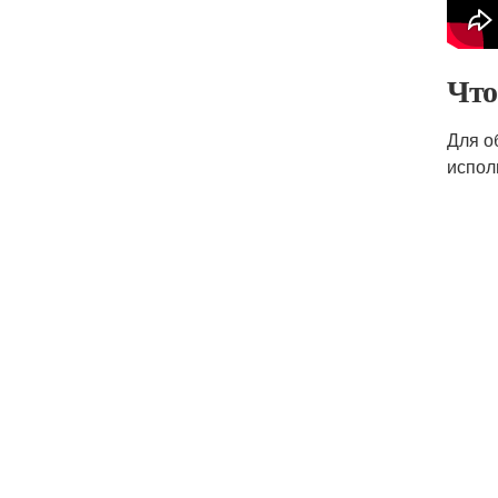
Что
Для о
испол