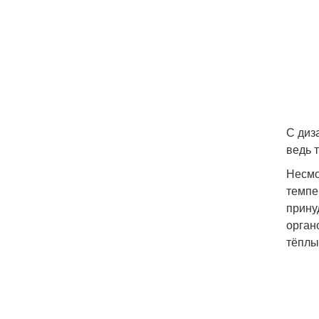
С диз
ведь 
Несмо
темпе
прину
орган
тёплы