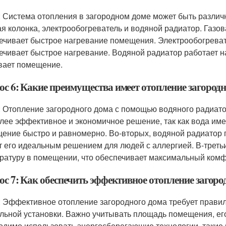
: Система отопления в загородном доме может быть разли
ая колонка, электрообогреватель и водяной радиатор. Газов
ечивает быстрое нагревание помещения. Электрообогревате
ечивает быстрое нагревание. Водяной радиатор работает на
вает помещение.
ос 6: Какие преимущества имеет отопление загород
: Отопление загородного дома с помощью водяного радиато
лее эффективное и экономичное решение, так как вода име
ение быстро и равномерно. Во-вторых, водяной радиатор п
т его идеальным решением для людей с аллергией. В-треть
ратуру в помещении, что обеспечивает максимальный комф
ос 7: Как обеспечить эффективное отопление загоро
: Эффективное отопление загородного дома требует правил
льной установки. Важно учитывать площадь помещения, ег
одимо использовать энергосберегающие технологии, такие к