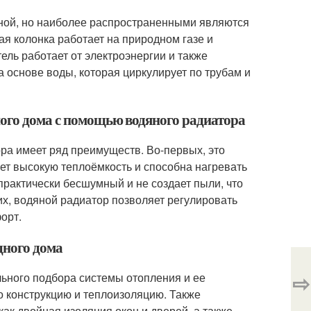
чной, но наиболее распространенными являются
ая колонка работает на природном газе и
ль работает от электроэнергии и также
 основе воды, которая циркулирует по трубам и
ного дома с помощью водяного радиатора
ра имеет ряд преимуществ. Во-первых, это
ет высокую теплоёмкость и способна нагревать
рактически бесшумный и не создает пыли, что
их, водяной радиатор позволяет регулировать
орт.
дного дома
⇨
ьного подбора системы отопления и ее
о конструкцию и теплоизоляцию. Также
ак двойная изоляция окон и дверей, а также