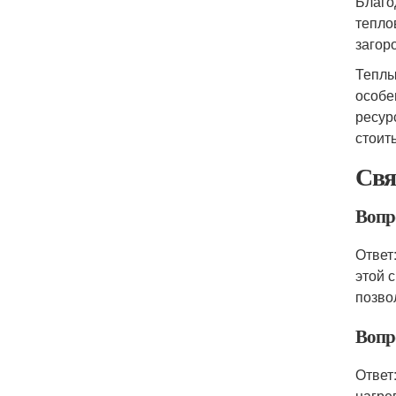
Благо
тепло
загор
Теплы
особе
ресур
стоит
Свя
Вопр
Ответ
этой 
позво
Вопр
Ответ
нагре