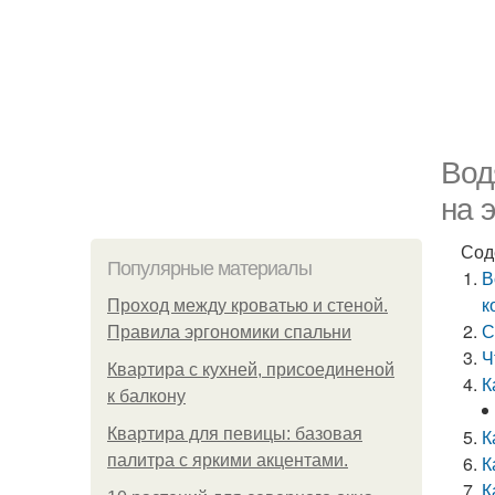
Вод
на 
Сод
Популярные материалы
В
к
Проход между кроватью и стеной.
С
Правила эргономики спальни
Ч
Квартира с кухней, присоединеной
К
к балкону
Квартира для певицы: базовая
К
палитра с яркими акцентами.
К
К