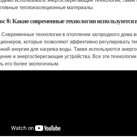
тивные теплоизоляционные материалы.
ос 8: Какие современные технологии используются 
: Современные технологии в отоплении загородного дома 
ционеров, которые позволяют эффективно регулировать те
чной энергии для нагрева воды. Также используются энерго
ение и энергосберегающие устройства. Все эти технологии
ть его более экологичным.