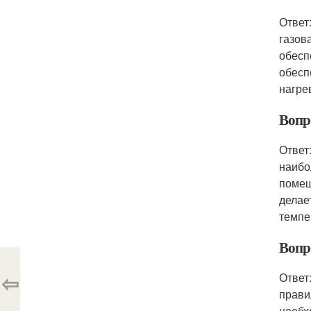
Ответ
газов
обесп
обесп
нагре
Вопр
Ответ
наибо
помещ
делае
темпе
Вопр
⇦
Ответ
прави
необх