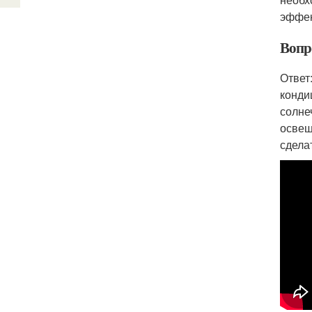
эффек
Вопр
Ответ
конди
солне
освещ
сдела