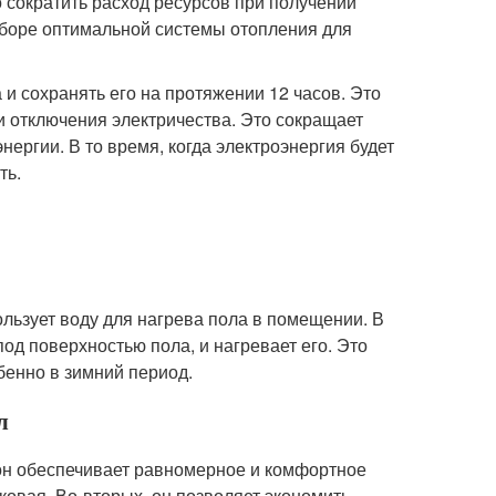
 сократить расход ресурсов при получении
боре оптимальной системы отопления для
и сохранять его на протяжении 12 часов. Это
и отключения электричества. Это сокращает
ргии. В то время, когда электроэнергия будет
ть.
ользует воду для нагрева пола в помещении. В
од поверхностью пола, и нагревает его. Это
бенно в зимний период.
л
 он обеспечивает равномерное и комфортное
ковая. Во-вторых, он позволяет экономить