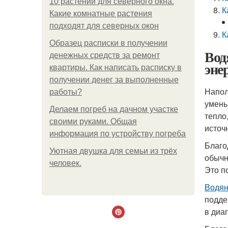
10 растений для северного окна.
К
Какие комнатные растения
подходят для северных окон
К
Образец расписки в получении
Вод
денежных средств за ремонт
эне
квартиры. Как написать расписку в
получении денег за выполненные
Напол
работы?
умень
Делаем погреб на дачном участке
тепло
своими руками. Общая
источ
информация по устройству погреба
Благо
Уютная двушка для семьи из трёх
обычн
человек.
Это п
Водян
подде
в диа