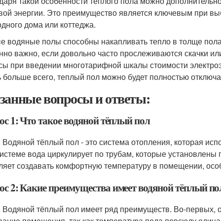
даря такой особенности теплого пола можно дополнительно
вой энергии. Это преимущество является ключевым при вы
одного дома или коттеджа.
е водяные полы способны накапливать тепло в толще пола 
нно важно, если довольно часто прослеживаются скачки ил
сы при введении многотарифной шкалы стоимости электроэне
ь больше всего, теплый пол можно будет полностью отключа
занные вопросы и ответы:
ос 1: Что такое водяной тёплый пол
: Водяной тёплый пол - это система отопления, которая исп
системе вода циркулирует по трубам, которые установлены п
ляет создавать комфортную температуру в помещении, осо
ос 2: Какие преимущества имеет водяной тёплый по
: Водяной тёплый пол имеет ряд преимуществ. Во-первых,
вание помещения, так как температура пола повсюду одина