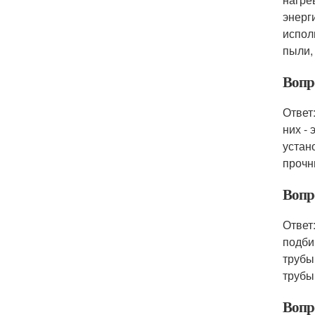
энерг
испол
пыли,
Вопр
Ответ
них -
устан
прочн
Вопр
Ответ
подби
трубы
трубы
Вопро