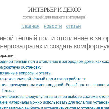
ИНТЕРЬЕР И ДЕКОР
сотни идей для вашего интерьера!
главная
новости
статьи
яной тёплый пол и отопление в заго
энергозатратах и создать комфортну
ержание
одяной тёплый пол и отопление в загородном доме: как сэк
омфортную обстановку
вязанные вопросы и ответы
то такое водяной тёплый пол и как он работает
акие преимущества имеет водяной тёплый пол по сравнени
Плюсы
акие факторы следует учитывать при выборе системы отоп
акие материалы можно использовать для пола при установк
ак правильно выбрать и установить систему отопления в з