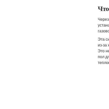
Что
Через
устан
газов
Эта с
из-за
Это н
пол д
тепло