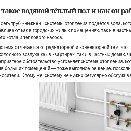
 такое водяной тёплый пол и как он ра
 сеть труб «нижней» системы отопления подаётся вода, кот
авливают как в городских жилых помещениях, так и в частн
ого котла и теплового насоса.
истема отличается от радиаторной и конвекторной тем, что
 холодного воздуха как в квартирах, так и в частных домах,
еприятное обстоятельство устраняет система отопления, кот
ля больших помещений — тоже выгодное решение, поскольку
носители. К тому же, систему не нужно регулярно обслужива