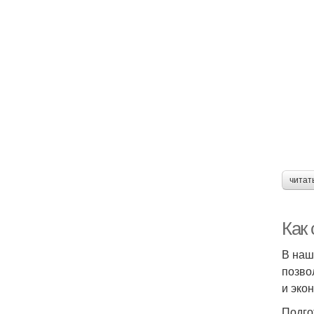
читат
Как
В наш
позво
и эко
Подго