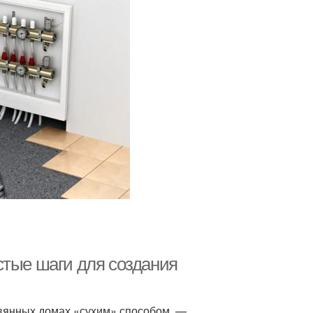
стые шаги для создания
вянных домах «сухим» способом, —