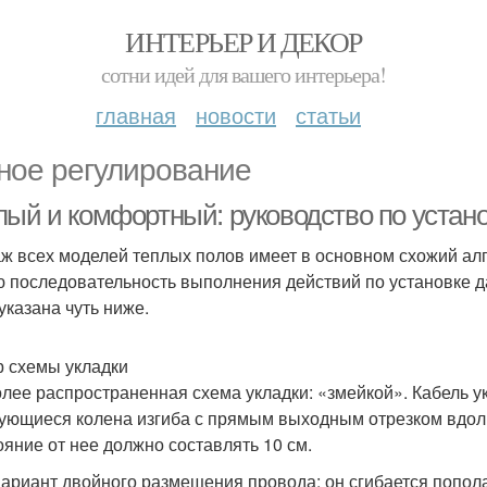
ИНТЕРЬЕР И ДЕКОР
сотни идей для вашего интерьера!
главная
новости
статьи
ное регулирование
лый и комфортный: руководство по устано
ж всех моделей теплых полов имеет в основном схожий ал
 последовательность выполнения действий по установке д
указана чуть ниже.
 схемы укладки
лее распространенная схема укладки: «змейкой». Кабель у
ующиеся колена изгиба с прямым выходным отрезком вдоль
ояние от нее должно составлять 10 см.
вариант двойного размещения провода: он сгибается попо