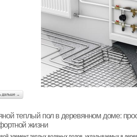
ь дальше →
яной теплый пол в деревянном доме: про
фортной жизни
вой элемент теплых водяных полов, укладываемых в дере