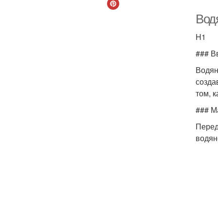
Водя
H1
### В
Водян
созда
том, 
### М
Перед
водян