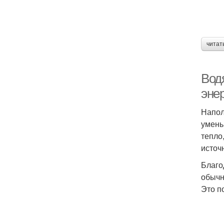
читат
Водя
эне
Напол
умень
тепло
источ
Благо
обычн
Это п