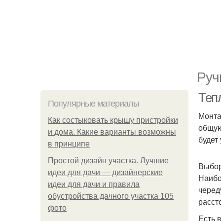
Руч
Теп
Популярные материалы
Монта
Как состыковать крышу пристройки
общую
и дома. Какие варианты возможны
будет 
в принципе
Простой дизайн участка. Лучшие
Выбор
идеи для дачи — дизайнерские
Наибо
идеи для дачи и правила
черед
обустройства дачного участка 105
расст
фото
Есть 