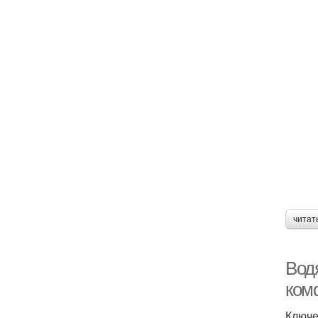
читат
Вод
ком
Ключе