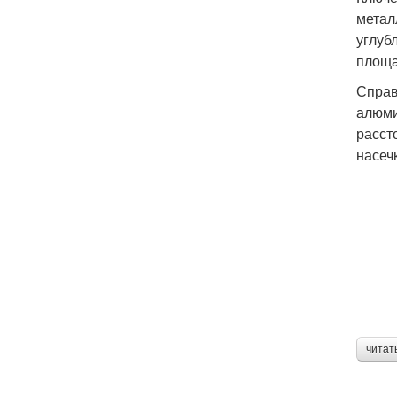
метал
углуб
площа
Справ
алюми
расст
насеч
читат