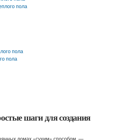
еплого пола
плого пола
го пола
ростые шаги для создания
вянных домах «сухим» способом, —