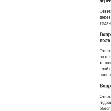
дере
Ответ
дерев
водян
Вопр
пола
Ответ
он пл
тепло
слой 
повер
Вопр
Ответ
гидро
обесп