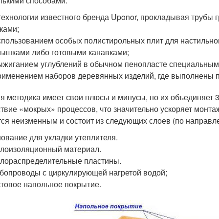
лькими способами:
технологии известного бренда Uponor, прокладывая трубы
ками;
спользованием особых полистирольных плит для настильн
ышками либо готовыми канавками;
ыжиганием углублений в обычном пенопласте специальным
рименением наборов деревянных изделий, где выполнены 
я методика имеет свои плюсы и минусы, но их объединяет 
ствие «мокрых» процессов, что значительно ускоряет монтаж
тся неизменным и состоит из следующих слоев (по направле
ование для укладки утеплителя.
лоизоляционный материал.
лораспределительные пластины.
бопроводы с циркулирующей нагретой водой;
товое напольное покрытие.