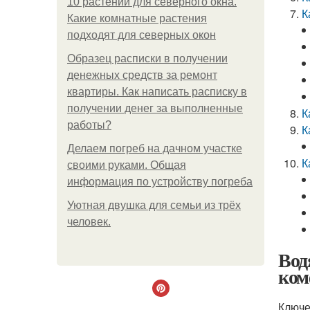
10 растений для северного окна.
К
Какие комнатные растения
подходят для северных окон
Образец расписки в получении
денежных средств за ремонт
квартиры. Как написать расписку в
получении денег за выполненные
К
работы?
К
Делаем погреб на дачном участке
К
своими руками. Общая
информация по устройству погреба
Уютная двушка для семьи из трёх
человек.
Вод
ком
Ключе