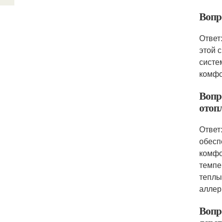
Вопр
Ответ
этой 
систе
комфо
Вопр
отоп
Ответ
обесп
комфо
темпе
теплы
аллер
Вопро