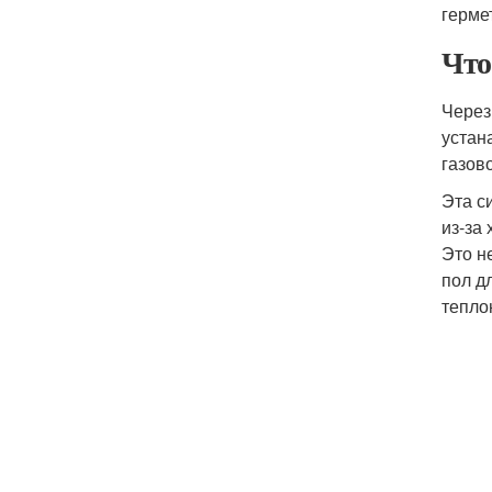
герме
Что
Через
устан
газов
Эта с
из-за
Это н
пол д
тепло