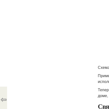
Схема
Приме
испол
Тепер
доме,
⇦
Свя