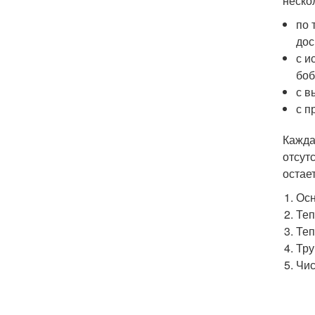
неско
по 
дос
с и
боб
с в
с п
Кажда
отсут
остае
Осн
Теп
Теп
Тру
Чис