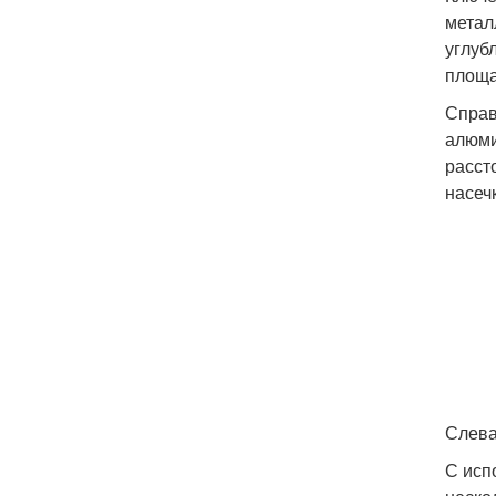
метал
углуб
площа
Справ
алюми
расст
насеч
Слева
С исп