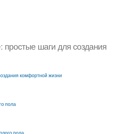
: простые шаги для создания
создания комфортной жизни
го пола
плого пола