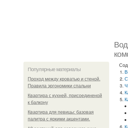
Вод
ком
Сод
Популярные материалы
В
С
Проход между кроватью и стеной.
Ч
Правила эргономики спальни
К
Квартира с кухней, присоединеной
К
к балкону
Квартира для певицы: базовая
палитра с яркими акцентами.
К