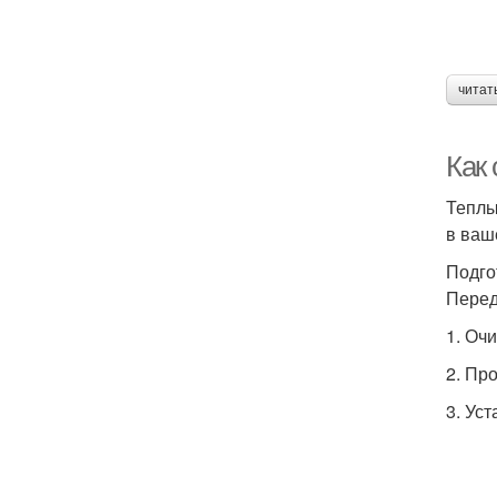
читат
Как
Теплы
в ваш
Подго
Перед
1. Очи
2. Пр
3. Ус