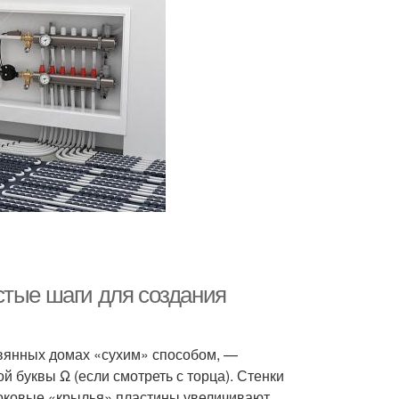
стые шаги для создания
вянных домах «сухим» способом, —
й буквы Ω (если смотреть с торца). Стенки
боковые «крылья» пластины увеличивают