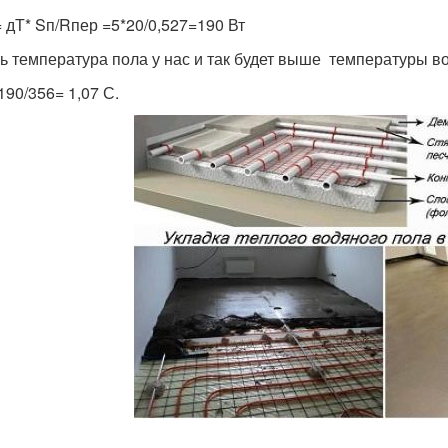
 дТ* Sп/Rпер =5*20/0,527=190 Вт
ть температура пола у нас и так будет выше температуры во
190/356= 1,07 С.