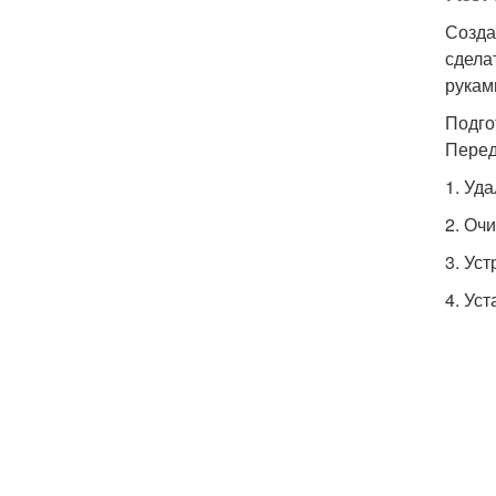
Созда
сдела
рукам
Подго
Перед
1. Уд
2. Очи
3. Ус
4. Ус