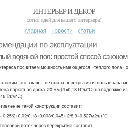
ИНТЕРЬЕР И ДЕКОР
сотни идей для вашего интерьера!
главная
новости
статьи
омендации по эксплуатации
лый водяной пол: простой способ сэконом
нтереса посчитаем мощность имеющегося «тёплого пола» от
оложим, что в качестве плиты перекрытия использована мо
лена паркетная доска 20 мм (Л=0,18 Вт/м*С) на подложке и
45 Вт/м*С).
тивление такой конструкции составит:
= 0,25/2+0,02/0,18+0,003/0,045+ 2/8,9=0,527м2/вт*С
 тепловой поток через перекрытие составит :