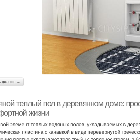
ь дальше →
яной теплый пол в деревянном доме: про
фортной жизни
вой элемент теплых водяных полов, укладываемых в дере
лическая пластина с канавкой в виде перевернутой греческо
ления плотно охватывают тело трубы с теплоносителем, а 