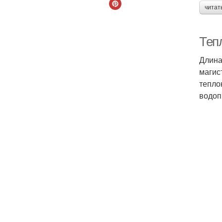
читат
Теп
Длина
магис
тепло
водоп