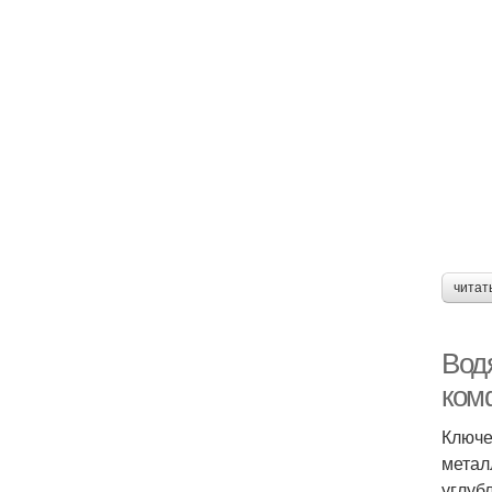
читат
Вод
ком
Ключе
метал
углуб