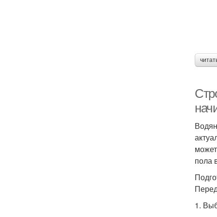
читат
Стр
нач
Водян
актуа
может
пола 
Подго
Перед
1. Вы