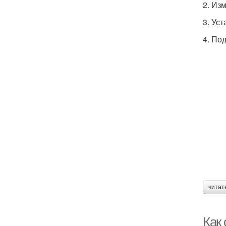
2. Из
3. Ус
4. По
читат
Как 