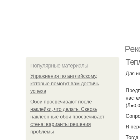
Рек
Теп
Популярные материалы
Для и
Упражнения по английскому,
которые помогут вам достичь
Предп
успеха
насте
Обои просвечивают после
(Л=0,0
наклейки, что делать. Сквозь
Сопро
наклеенные обои просвечивает
стена: варианты решения
R пер
проблемы
Тогда