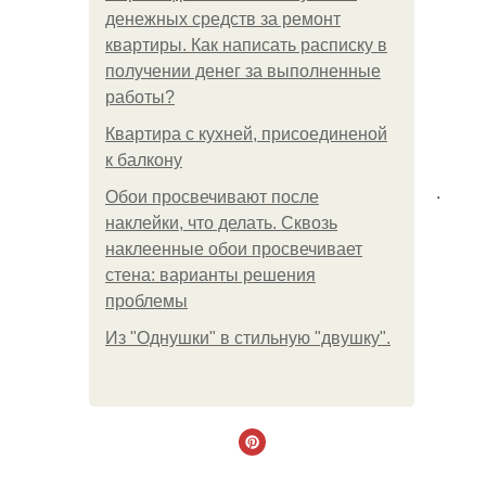
денежных средств за ремонт
квартиры. Как написать расписку в
получении денег за выполненные
работы?
Квартира с кухней, присоединеной
к балкону
.
Обои просвечивают после
наклейки, что делать. Сквозь
наклеенные обои просвечивает
стена: варианты решения
проблемы
Из "Однушки" в стильную "двушку".