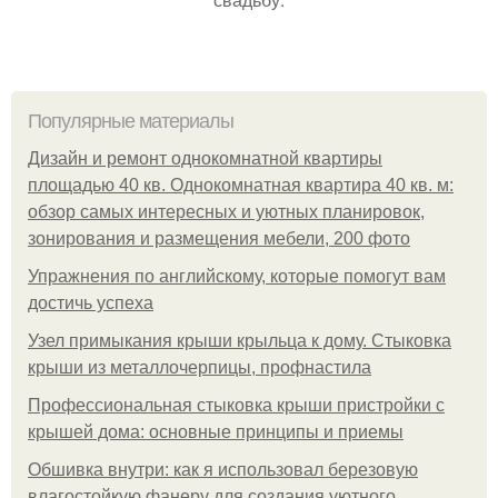
Популярные материалы
Дизайн и ремонт однокомнатной квартиры
площадью 40 кв. Однокомнатная квартира 40 кв. м:
обзор самых интересных и уютных планировок,
зонирования и размещения мебели, 200 фото
Упражнения по английскому, которые помогут вам
достичь успеха
Узел примыкания крыши крыльца к дому. Стыковка
крыши из металлочерпицы, профнастила
Профессиональная стыковка крыши пристройки с
крышей дома: основные принципы и приемы
Обшивка внутри: как я использовал березовую
влагостойкую фанеру для создания уютного