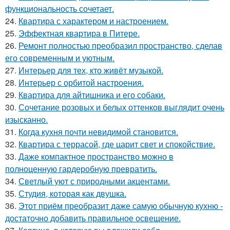
функциональность сочетает.
24.
Квартира с характером и настроением.
25.
Эффектная квартира в Питере.
26.
Ремонт полностью преобразил пространство, сделав
его современным и уютным.
27.
Интерьер для тех, кто живёт музыкой.
28.
Интерьер с орбитой настроения.
29.
Квартира для айтишника и его собаки.
30.
Сочетание розовых и белых оттенков выглядит очень
изысканно.
31.
Когда кухня почти невидимой становится.
32.
Квартира с террасой, где царит свет и спокойствие.
33.
Даже компактное пространство можно в
полноценную гардеробную превратить.
34.
Светлый уют с природными акцентами.
35.
Студия, которая как двушка.
36.
Этот приём преобразит даже самую обычную кухню -
достаточно добавить правильное освещение.