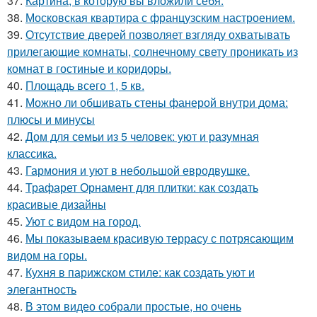
37.
Картина, в которую вы вложили себя.
38.
Московская квартира с французским настроением.
39.
Отсутствие дверей позволяет взгляду охватывать
прилегающие комнаты, солнечному свету проникать из
комнат в гостиные и коридоры.
40.
Площадь всего 1, 5 кв.
41.
Можно ли обшивать стены фанерой внутри дома:
плюсы и минусы
42.
Дом для семьи из 5 человек: уют и разумная
классика.
43.
Гармония и уют в небольшой евродвушке.
44.
Трафарет Орнамент для плитки: как создать
красивые дизайны
45.
Уют с видом на город.
46.
Мы показываем красивую террасу с потрясающим
видом на горы.
47.
Кухня в парижском стиле: как создать уют и
элегантность
48.
В этом видео собрали простые, но очень