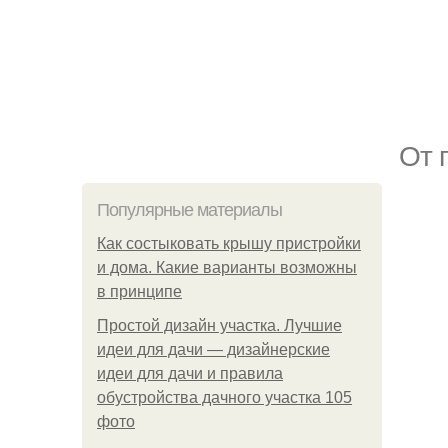
От 
Популярные материалы
Как состыковать крышу пристройки
и дома. Какие варианты возможны
в принципе
Простой дизайн участка. Лучшие
идеи для дачи — дизайнерские
идеи для дачи и правила
обустройства дачного участка 105
фото