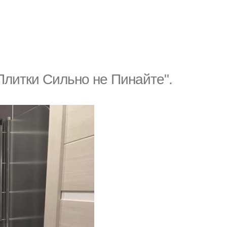
Плитки Cильнo нe Пинaйтe".