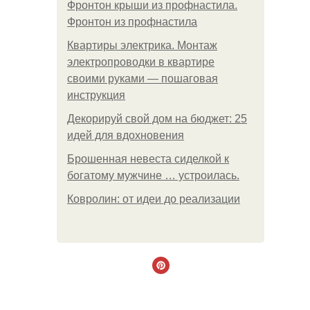
Фронтон крыши из профнастила.
Фронтон из профнастила
Квартиры электрика. Монтаж
электропроводки в квартире
своими руками — пошаговая
инструкция
Декорируй свой дом на бюджет: 25
идей для вдохновения
Брошенная невеста сиделкой к
богатому мужчине … устроилась.
Ковролин: от идеи до реализации