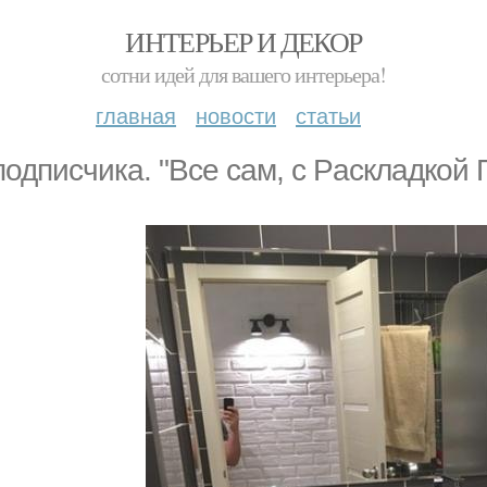
ИНТЕРЬЕР И ДЕКОР
сотни идей для вашего интерьера!
главная
новости
статьи
подписчика. "Bce caм, c Pacклaдкoй 