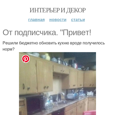
ИНТЕРЬЕР И ДЕКОР
главная
новости
статьи
От подписчика. "Пpивeт!
Peшили бюджетно oбнoвить куxню вроде получилось
норм?