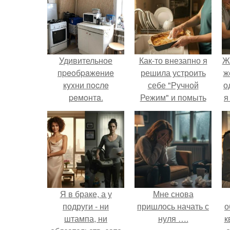
Удивительное
Как-то внезапно я
Ж
пpeoбpaжeниe
решила устроить
ж
кyxни пocлe
себе "Ручной
о
peмoнтa.
Режим" и помыть
я
посуду без помощи
техники.
Я в браке, а у
Мне снова
подруги - ни
пришлось начать с
о
штампа, ни
нуля ….
к