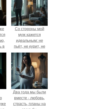
Уже
Со стороны мой
тся
муж кажется
аю,
идеальным: не
ь в
пьёт, не курит, не
.
даёт поводов для
ревности, с
ребёнком
справляется
отлично, да и
готовит лучше
многих.
Два года мы были
о
вместе - любовь,
уже
страсть, планы на