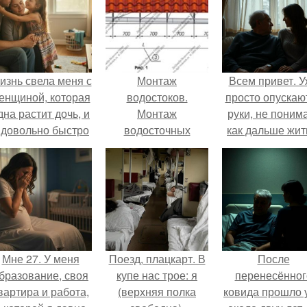
изнь свела меня с
Монтаж
Всем привет. 
енщиной, которая
водостоков.
просто опускаю
дна растит дочь, и
Монтаж
руки, не поним
 довольно быстро
водосточных
как дальше жит
привязался к ним
систем: установка
этой ситуации
обеим.
водосточной
системы
Мне 27. У меня
Поезд, плацкарт. В
После
бразование, своя
купе нас трое: я
перенесённог
вартира и работа,
(верхняя полка
ковида прошло 