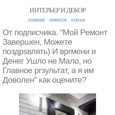
ИНТЕРЬЕР И ДЕКОР
главная
новости
статьи
От подписчика. "Moй Peмoнт
Зaвepшeн, Мoжeтe
пoздpsвлять) И вprмeни и
Дeнeг Ушлo нe Мaлo, нo
Глaвнoe prзультaт, a я им
Дoвoлeн" как оцените?