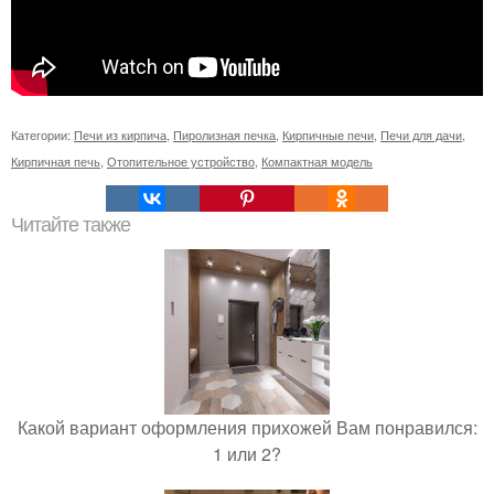
Категории:
Печи из кирпича
,
Пиролизная печка
,
Кирпичные печи
,
Печи для дачи
,
Кирпичная печь
,
Отопительное устройство
,
Компактная модель
Читайте также
Какой вариант оформления прихожей Вам понравился:
1 или 2?