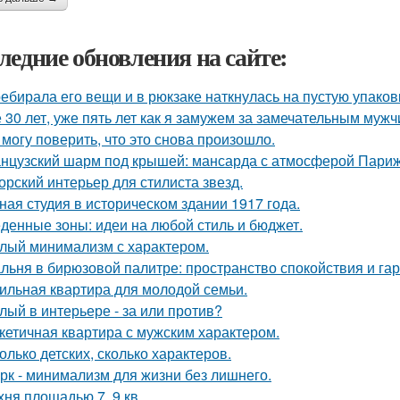
ледние обновления на сайте:
ебирала его вещи и в рюкзаке наткнулась на пустую упаковку
 30 лет, уже пять лет как я замужем за замечательным мужч
 могу поверить, что это снова произошло.
нцузский шарм под крышей: мансарда с атмосферой Париж
орский интерьер для стилиста звезд.
ная студия в историческом здании 1917 года.
денные зоны: идеи на любой стиль и бюджет.
лый минимализм с характером.
льня в бирюзовой палитре: пространство спокойствия и га
ильная квартира для молодой семьи.
лый в интерьере - за или против?
кетичная квартира с мужским характером.
олько детских, сколько характеров.
рк - минимализм для жизни без лишнего.
хня площадью 7, 9 кв.