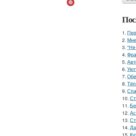
Пос
1.
Пер
2.
Мне
3.
"Не
4.
Фра
5.
Авт
6.
Уют
7.
Обе
8.
Тёп
9.
Спа
10.
Ст
11.
Бе
12.
Ас
13.
Ст
14.
Да
15.
Ку