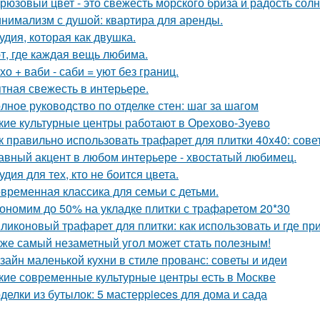
рюзовый цвет - это свежесть морского бриза и радость солн
нимализм с душой: квартира для аренды.
удия, которая как двушка.
т, где каждая вещь любима.
хо + ваби - саби = уют без границ.
тная свежесть в интерьере.
лное руководство по отделке стен: шаг за шагом
кие культурные центры работают в Орехово-Зуево
к правильно использовать трафарет для плитки 40x40: сов
авный акцент в любом интерьере - хвостатый любимец.
удия для тех, кто не боится цвета.
временная классика для семьи с детьми.
ономим до 50% на укладке плитки с трафаретом 20*30
ликоновый трафарет для плитки: как использовать и где пр
же самый незаметный угол может стать полезным!
зайн маленькой кухни в стиле прованс: советы и идеи
кие современные культурные центры есть в Москве
делки из бутылок: 5 мастерpieces для дома и сада