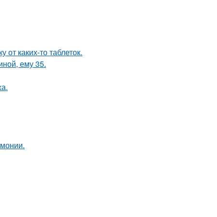
 от каких-то таблеток.
иной, ему 35.
а.
рмонии.