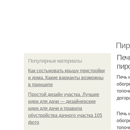
Пир
Печ
Популярные материалы
пир
Как состыковать крышу пристройки
Печь 
и дома. Какие варианты возможны
обогр
в принципе
топоч
Простой дизайн участка. Лучшие
догора
идеи для дачи — дизайнерские
идеи для дачи и правила
Печь 
обустройства дачного участка 105
обогр
фото
топоч