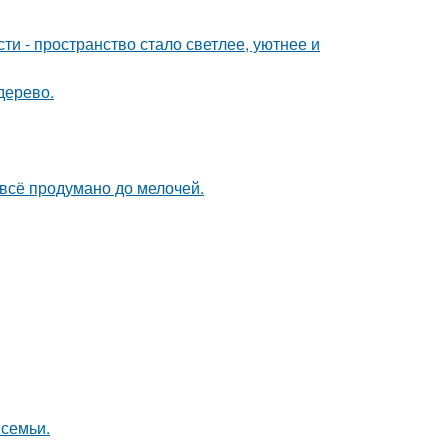
и - пространство стало светлее, уютнее и
дерево.
 всё продумано до мелочей.
 семьи.