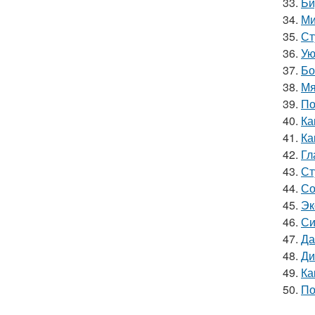
33.
Би
34.
Ми
35.
Ст
36.
Ую
37.
Бо
38.
Мя
39.
По
40.
Ка
41.
Ка
42.
Гл
43.
Ст
44.
Со
45.
Эк
46.
Си
47.
Да
48.
Ди
49.
Ка
50.
По