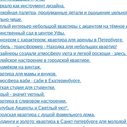
ркало как инструмент дизайна.
окойная палитра, продуманные детали и ощущение цельност
льно чище.
плый интерьер небольшой квартиры с акцентом на тёмное 
инственный сад в центре Уфы.
нохром с характером: квартира для аренды в Петербурге.
бель - трансформер - Находка для небольших квартир!
зайнеры создали атмосферу уюта и легкой роскоши - здесь
лийское настроение в городской квартире.
намёком на винтаж.
артира для мамы и внуков.
мосфера ваби - саби в Екатеринбурге.
гкая студия для студентки.
рый - значит уютный.
артира в сливовом настроении.
олубые Акценты и Светлый уют".
родская квартира с душой фамильного дома.
лдинги и золото: квартира в Санкт-петербурге для молодой