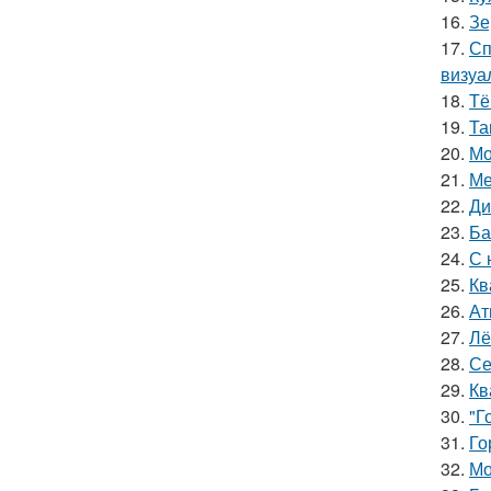
16.
Зе
17.
Сп
визуа
18.
Тё
19.
Та
20.
Мо
21.
Ме
22.
Ди
23.
Ба
24.
С 
25.
Кв
26.
Ат
27.
Лё
28.
Се
29.
Кв
30.
"Г
31.
Го
32.
Мо