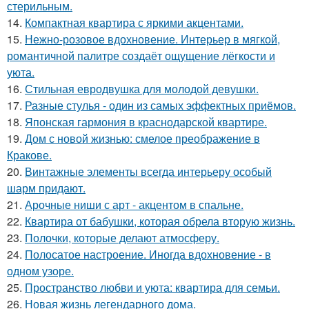
стерильным.
14.
Компактная квартира с яркими акцентами.
15.
Нежно-розовое вдохновение. Интерьер в мягкой,
романтичной палитре создаёт ощущение лёгкости и
уюта.
16.
Стильная евродвушка для молодой девушки.
17.
Разные стулья - один из самых эффектных приёмов.
18.
Японская гармония в краснодарской квартире.
19.
Дом с новой жизнью: смелое преображение в
Кракове.
20.
Винтажные элементы всегда интерьеру особый
шарм придают.
21.
Арочные ниши с арт - акцентом в спальне.
22.
Квартира от бабушки, которая обрела вторую жизнь.
23.
Полочки, которые делают атмосферу.
24.
Полосатое настроение. Иногда вдохновение - в
одном узоре.
25.
Пространство любви и уюта: квартира для семьи.
26.
Новая жизнь легендарного дома.