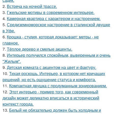
садик.
2.
Встреча на ночной трассе.
3.
Гжельские мотивы в современном интерьере.
4.
Камерная квартира с характером и настроением.
5.
Средиземноморское настроение в сталинской двушке
в Уфе.
6.
Крошка - студия, которая доказывает: метры - не
главное.
7.
Тёплое дерево и смелые акценты.
8.
Интерьер получился спокойным, выверенным и очень
"Жилым".
9.
Детская комната с акцентом на цвет и фактуру.
10.
Тихая роскошь. Интерьер, в котором нет кричащих
решений, но есть ощущение статуса и комфорта.
11.
Компактная двушка с продуманным зонированием.
12.
Этот интерьер - пример того, как современный
дизайн может деликатно вписаться в исторический
контекст города.
13.
Белый не обязательно должен быть холодным и