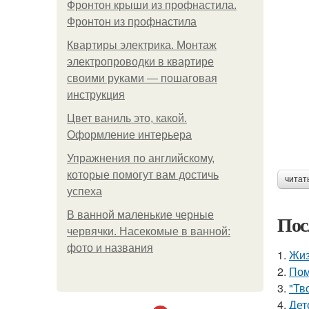
Фронтон крыши из профнастила.
Фронтон из профнастила
Квартиры электрика. Монтаж
электропроводки в квартире
своими руками — пошаговая
инструкция
Цвет ваниль это, какой.
Оформление интерьера
Упражнения по английскому,
которые помогут вам достичь
читат
успеха
В ванной маленькие черные
Пос
червячки. Насекомые в ванной:
фото и названия
1.
Жиз
2.
Пом
3.
"Тв
4.
Дет