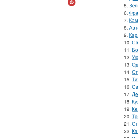
5.
Зел
6.
Фра
7.
Кам
8.
Авт
9.
Кар
10.
Св
11.
Бо
12.
Ую
13.
Од
14.
Ст
15.
Ти
16.
Св
17.
Де
18.
Ку
19.
Кв
20.
Тр
21.
Ст
22.
Ка