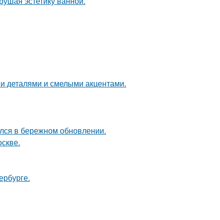
рушая эстетику ванной.
ми деталями и смелыми акцентами.
ался в бережном обновлении.
оскве.
ербурге.