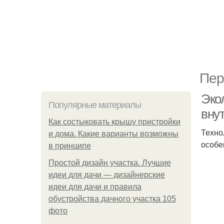
Пер
Эко
Популярные материалы
вну
Как состыковать крышу пристройки
Техно
и дома. Какие варианты возможны
особе
в принципе
Простой дизайн участка. Лучшие
идеи для дачи — дизайнерские
идеи для дачи и правила
обустройства дачного участка 105
фото