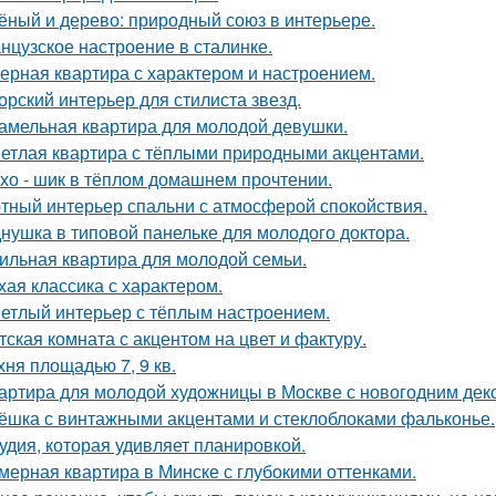
ёный и дерево: природный союз в интерьере.
нцузское настроение в сталинке.
ерная квартира с характером и настроением.
орский интерьер для стилиста звезд.
амельная квартира для молодой девушки.
етлая квартира с тёплыми природными акцентами.
хо - шик в тёплом домашнем прочтении.
тный интерьер спальни с атмосферой спокойствия.
нушка в типовой панельке для молодого доктора.
ильная квартира для молодой семьи.
хая классика с характером.
етлый интерьер с тёплым настроением.
тская комната с акцентом на цвет и фактуру.
хня площадью 7, 9 кв.
артира для молодой художницы в Москве с новогодним дек
ёшка с винтажными акцентами и стеклоблоками фальконье.
удия, которая удивляет планировкой.
мерная квартира в Минске с глубокими оттенками.