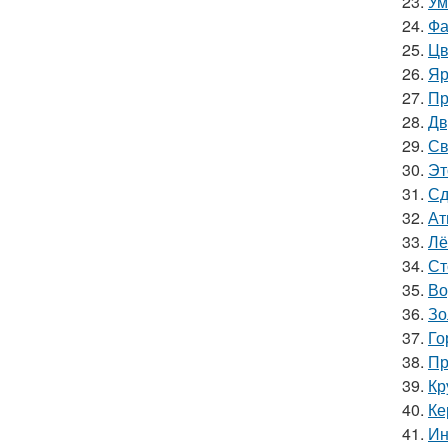
23.
Ум
24.
Фа
25.
Цв
26.
Яр
27.
Пр
28.
Дв
29.
Св
30.
Эт
31.
Сд
32.
Ат
33.
Лё
34.
Ст
35.
Во
36.
Зо
37.
Го
38.
Пр
39.
Кр
40.
Ке
41.
Ин