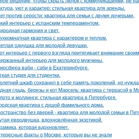
ное решение, чтобы скрыть лючок с коммуникациями, не на
ктура, уют и характер: стильная квартира для аренды.
ет против серости: квартира для семьи с двумя дочерьми.
кий интерьер с испанским темпераментом.
иродная гармония и свет.
ухкомнатная квартира с характером и теплом.
етлая однушка для молодой девушки.
от интерьер с первого взгляда притягивает внимание свои
ержанный интерьер для молодого мужчины.
мосфера ваби - саби в Екатеринбурге.
гкая студия для студентки.
олетний шкаф сохранил в себе память поколений, но нужд
дная гладь, березы и кот Марсель: квартира с террасой в М
лото и молдинги: стильная квартира в Петербурге.
родская квартира с душой фамильного дома.
остранство без дверей - квартира для молодой семьи в Пет
утая евродвушка, вдохновлённая экзотикой.
рамика, которая вдохновляет.
тересные факты о Москве, которые вы не знали